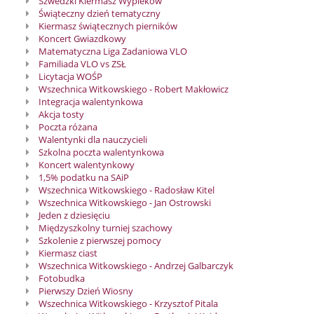
Szwedzki Kiermasz Wypieków
Świąteczny dzień tematyczny
Kiermasz świątecznych pierników
Koncert Gwiazdkowy
Matematyczna Liga Zadaniowa VLO
Familiada VLO vs ZSŁ
Licytacja WOŚP
Wszechnica Witkowskiego - Robert Makłowicz
Integracja walentynkowa
Akcja tosty
Poczta różana
Walentynki dla nauczycieli
Szkolna poczta walentynkowa
Koncert walentynkowy
1,5% podatku na SAiP
Wszechnica Witkowskiego - Radosław Kitel
Wszechnica Witkowskiego - Jan Ostrowski
Jeden z dziesięciu
Międzyszkolny turniej szachowy
Szkolenie z pierwszej pomocy
Kiermasz ciast
Wszechnica Witkowskiego - Andrzej Galbarczyk
Fotobudka
Pierwszy Dzień Wiosny
Wszechnica Witkowskiego - Krzysztof Pitala