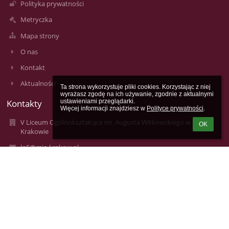
Polityka prywatności
Metryczka
Mapa strony
O nas
Kontakt
Aktualności
Ta strona wykorzystuje pliki cookies. Korzystając z niej 
wyrażasz zgodę na ich używanie, zgodnie z aktualnymi 
Kontakty
ustawieniami przeglądarki.

Więcej informacji znajdziesz w 
Polityce prywatności
.
V Liceum Ogólnokształcące im. Augusta Witkowskiego w
OK
Krakowie
lo5@mjo.krakow.pl
lo5@mjo.krakow.pl
+48124223172, +48124229231
V Liceum Ogólnokształcące im. Augusta Witkowskiego
ul. Studencka 12
31-116 Kraków
31-116 Kraków