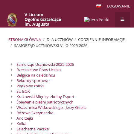
LOGOWANIE
V Liceum
Ogólnokształcące
im. Augusta
Witkowskiego
w Krakowie
STRONA GŁÓWNA
/
DLA UCZNIÓW
/
CODZIENNIE INFORMACJE
/
SAMORZĄD UCZNIOWSKI V LO 2025-2026
Samorząd
Samorząd Uczniowski 2025-2026
Uczniowski
Rzecznictwo Praw Ucznia
V
Belgijka na dziedzińcu
Rekordy sportowe
LO
Piątkowe zniżki
2025-
SU BOX
Krakowski Międzyszkolny Esport
2026
Śpiewanie pieśni patriotycznych
Wszechnica Witkowskiego - Jerzy Gizella
Różowa Skrzyneczka
Andrzejki
Kółka
Szlachetna Paczka