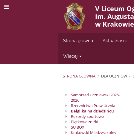
V Liceum O
im. August
w Krakowie
Strona główna
Aktualności
Więcej
STRONA GŁÓWNA
/
DLA UCZNIÓW
/
Samorząd
Samorząd Uczniowski 2025-
2026
Uczniowski
Rzecznictwo Praw Ucznia
Belgijka na dziedzińcu
V
Rekordy sportowe
Piątkowe zniżki
LO
SU BOX
Krakowski Międzyszkolny