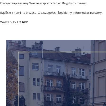
Dlatego zapraszamy Was na wspólny taniec Belgijki co miesiąc.
Bądźcie z nami na bieżąco. O szczegółach będziemy informować na story.
Wasze SU V LO ❤️💙