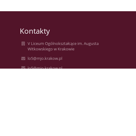
Kontakty
V Liceum Ogólnokształcące im. Augusta
Witkowskiego w Krakowie
lo5@mjo.krakow.pl
lo5@mjo.krakow.pl
+48124223172, +48124229231
V Liceum Ogólnokształcące im. Augusta
Witkowskiego
ul. Studencka 12
31-116 Kraków
31-116 Kraków
Poland
Anna Borowczak - Inspektor Ochrony Danych
e-mail: inspektor4@mjo.krakow.pl