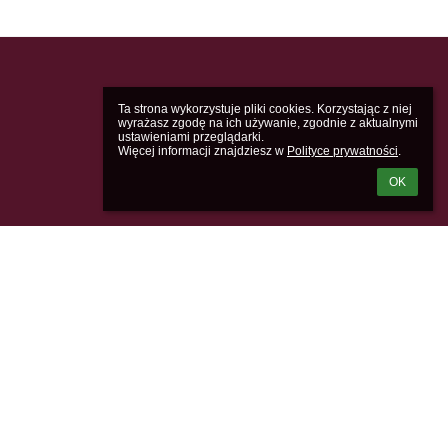
Ta strona wykorzystuje pliki cookies. Korzystając z niej 
wyrażasz zgodę na ich używanie, zgodnie z aktualnymi 
ustawieniami przeglądarki.

Więcej informacji znajdziesz w 
Polityce prywatności
.
OK