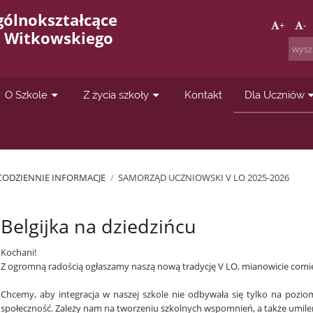
gólnokształcące
+
-
a Witkowskiego
O Szkole
Z życia szkoły
Kontakt
Dla Uczniów
CODZIENNIE INFORMACJE
/
SAMORZĄD UCZNIOWSKI V LO 2025-2026
Belgijka na dziedzińcu
Kochani!
Z ogromną radością ogłaszamy naszą nową tradycję V LO, mianowicie comies
Chcemy, aby integracja w naszej szkole nie odbywała się tylko na poziom
społeczność. Zależy nam na tworzeniu szkolnych wspomnień, a także umile