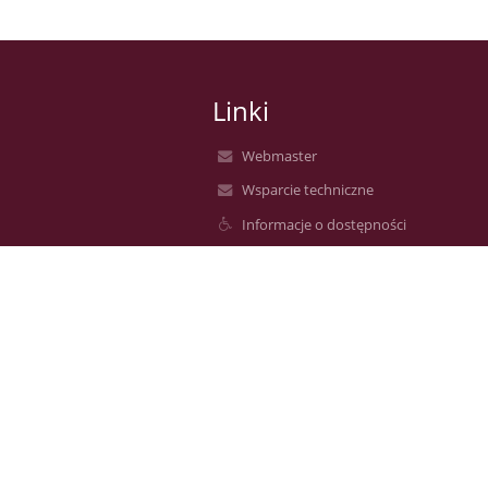
Linki
Webmaster
Wsparcie techniczne
Informacje o dostępności
Informacje prawne
Polityka prywatności
Metryczka
Mapa strony
O nas
Kontakt
Aktualności