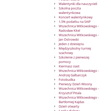
Walentynki dla nauczycieli
Szkolna poczta
walentynkowa
Koncert walentynkowy
1,5% podatku na SAiP
Wszechnica Witkowskiego -
Radosław Kitel
Wszechnica Witkowskiego -
Jan Ostrowski
Jeden z dziesięciu
Międzyszkolny turniej
szachowy
Szkolenie z pierwszej
pomocy
Kiermasz ciast
Wszechnica Witkowskiego -
Andrzej Galbarczyk
Fotobudka
Pierwszy Dzień Wiosny
Wszechnica Witkowskiego -
Krzysztof Pitala
Wszechnica Witkowskiego -
Bartłomiej Kajdas
Dzień otwarty
Ławka dialogu