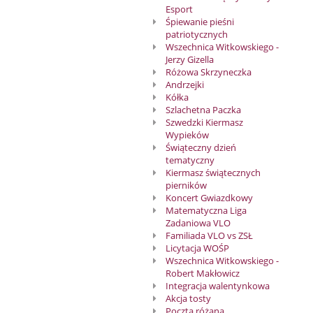
2025-
Esport
Śpiewanie pieśni
2026
patriotycznych
Wszechnica Witkowskiego -
Jerzy Gizella
Różowa Skrzyneczka
Andrzejki
Kółka
Szlachetna Paczka
Szwedzki Kiermasz
Wypieków
Świąteczny dzień
tematyczny
Kiermasz świątecznych
pierników
Koncert Gwiazdkowy
Matematyczna Liga
Zadaniowa VLO
Familiada VLO vs ZSŁ
Licytacja WOŚP
Wszechnica Witkowskiego -
Robert Makłowicz
Integracja walentynkowa
Akcja tosty
Poczta różana