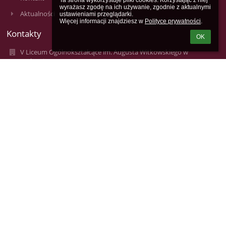
Ta strona wykorzystuje pliki cookies. Korzystając z niej 
wyrażasz zgodę na ich używanie, zgodnie z aktualnymi 
Aktualności
ustawieniami przeglądarki.

Więcej informacji znajdziesz w 
Polityce prywatności
.
Kontakty
OK
V Liceum Ogólnokształcące im. Augusta Witkowskiego w
Krakowie
lo5@mjo.krakow.pl
lo5@mjo.krakow.pl
+48124223172, +48124229231
V Liceum Ogólnokształcące im. Augusta Witkowskiego
ul. Studencka 12
31-116 Kraków
31-116 Kraków
Poland
Anna Borowczak - Inspektor Ochrony Danych
e-mail: inspektor4@mjo.krakow.pl