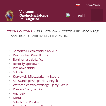
LOGOWANIE
V Liceum
Ogólnokształcące
im. Augusta
Witkowskiego
w Krakowie
STRONA GŁÓWNA
/
DLA UCZNIÓW
/
CODZIENNIE INFORMACJE
/
SAMORZĄD UCZNIOWSKI V LO 2025-2026
Samorząd
Samorząd Uczniowski 2025-2026
Uczniowski
Rzecznictwo Praw Ucznia
V
Belgijka na dziedzińcu
Rekordy sportowe
LO
Piątkowe zniżki
2025-
SU BOX
Krakowski Międzyszkolny Esport
2026
Śpiewanie pieśni patriotycznych
Wszechnica Witkowskiego - Jerzy Gizella
Różowa Skrzyneczka
Andrzejki
Kółka
Szlachetna Paczka