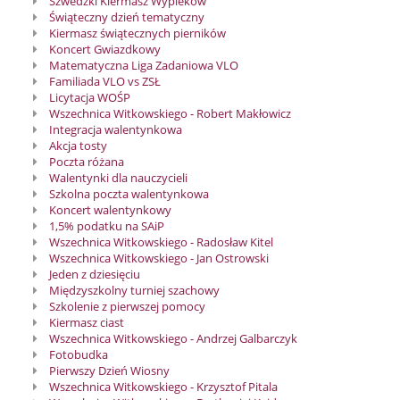
Szwedzki Kiermasz Wypieków
Świąteczny dzień tematyczny
Kiermasz świątecznych pierników
Koncert Gwiazdkowy
Matematyczna Liga Zadaniowa VLO
Familiada VLO vs ZSŁ
Licytacja WOŚP
Wszechnica Witkowskiego - Robert Makłowicz
Integracja walentynkowa
Akcja tosty
Poczta różana
Walentynki dla nauczycieli
Szkolna poczta walentynkowa
Koncert walentynkowy
1,5% podatku na SAiP
Wszechnica Witkowskiego - Radosław Kitel
Wszechnica Witkowskiego - Jan Ostrowski
Jeden z dziesięciu
Międzyszkolny turniej szachowy
Szkolenie z pierwszej pomocy
Kiermasz ciast
Wszechnica Witkowskiego - Andrzej Galbarczyk
Fotobudka
Pierwszy Dzień Wiosny
Wszechnica Witkowskiego - Krzysztof Pitala