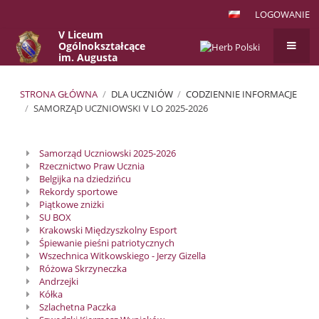
LOGOWANIE
V Liceum
Ogólnokształcące
im. Augusta
Witkowskiego
w Krakowie
STRONA GŁÓWNA
/
DLA UCZNIÓW
/
CODZIENNIE INFORMACJE
/
SAMORZĄD UCZNIOWSKI V LO 2025-2026
Samorząd
Samorząd Uczniowski 2025-2026
Uczniowski
Rzecznictwo Praw Ucznia
V
Belgijka na dziedzińcu
Rekordy sportowe
LO
Piątkowe zniżki
2025-
SU BOX
Krakowski Międzyszkolny Esport
2026
Śpiewanie pieśni patriotycznych
Wszechnica Witkowskiego - Jerzy Gizella
Różowa Skrzyneczka
Andrzejki
Kółka
Szlachetna Paczka