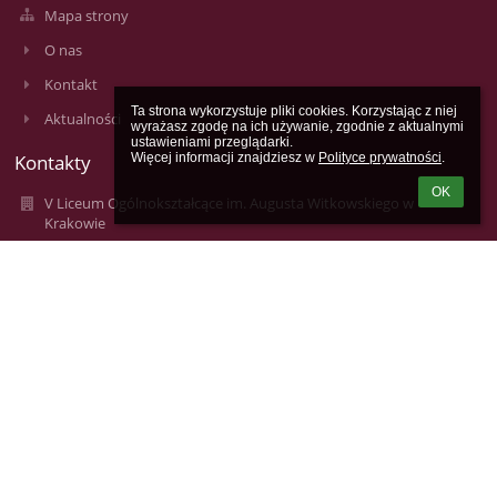
Mapa strony
O nas
Kontakt
Ta strona wykorzystuje pliki cookies. Korzystając z niej 
Aktualności
wyrażasz zgodę na ich używanie, zgodnie z aktualnymi 
ustawieniami przeglądarki.

Kontakty
Więcej informacji znajdziesz w 
Polityce prywatności
.
OK
V Liceum Ogólnokształcące im. Augusta Witkowskiego w
Krakowie
lo5@mjo.krakow.pl
lo5@mjo.krakow.pl
+48124223172, +48124229231
V Liceum Ogólnokształcące im. Augusta Witkowskiego
ul. Studencka 12
31-116 Kraków
31-116 Kraków
Poland
Anna Borowczak - Inspektor Ochrony Danych
e-mail: inspektor4@mjo.krakow.pl