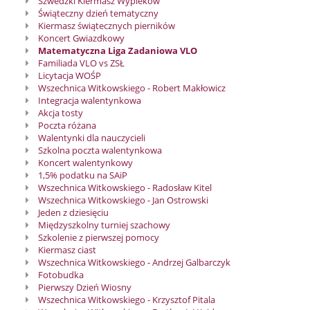
Szwedzki Kiermasz Wypieków
Świąteczny dzień tematyczny
Kiermasz świątecznych pierników
Koncert Gwiazdkowy
Matematyczna Liga Zadaniowa VLO
Familiada VLO vs ZSŁ
Licytacja WOŚP
Wszechnica Witkowskiego - Robert Makłowicz
Integracja walentynkowa
Akcja tosty
Poczta różana
Walentynki dla nauczycieli
Szkolna poczta walentynkowa
Koncert walentynkowy
1,5% podatku na SAiP
Wszechnica Witkowskiego - Radosław Kitel
Wszechnica Witkowskiego - Jan Ostrowski
Jeden z dziesięciu
Międzyszkolny turniej szachowy
Szkolenie z pierwszej pomocy
Kiermasz ciast
Wszechnica Witkowskiego - Andrzej Galbarczyk
Fotobudka
Pierwszy Dzień Wiosny
Wszechnica Witkowskiego - Krzysztof Pitala