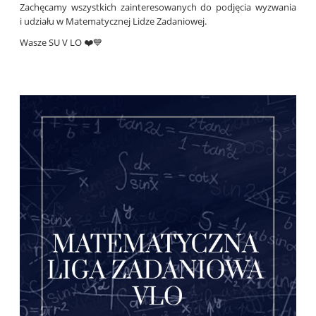
Zachęcamy wszystkich zainteresowanych do podjęcia wyzwania
i udziału w Matematycznej Lidze Zadaniowej.
Wasze SU V LO ❤️💙