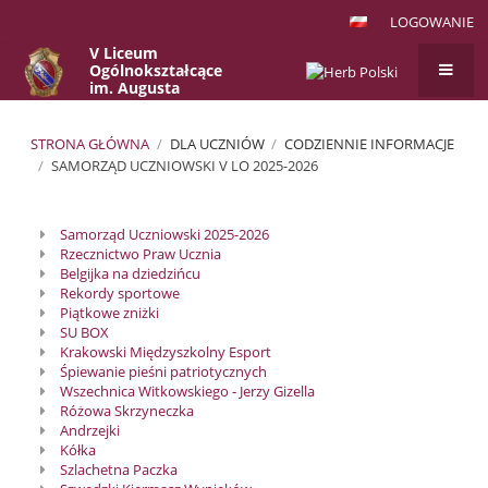
LOGOWANIE
V Liceum
Ogólnokształcące
im. Augusta
Witkowskiego
w Krakowie
STRONA GŁÓWNA
/
DLA UCZNIÓW
/
CODZIENNIE INFORMACJE
/
SAMORZĄD UCZNIOWSKI V LO 2025-2026
Samorząd
Samorząd Uczniowski 2025-2026
Uczniowski
Rzecznictwo Praw Ucznia
V
Belgijka na dziedzińcu
Rekordy sportowe
LO
Piątkowe zniżki
2025-
SU BOX
Krakowski Międzyszkolny Esport
2026
Śpiewanie pieśni patriotycznych
Wszechnica Witkowskiego - Jerzy Gizella
Różowa Skrzyneczka
Andrzejki
Kółka
Szlachetna Paczka