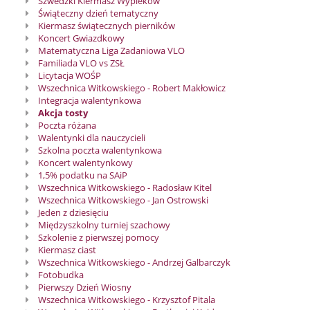
Szwedzki Kiermasz Wypieków
Świąteczny dzień tematyczny
Kiermasz świątecznych pierników
Koncert Gwiazdkowy
Matematyczna Liga Zadaniowa VLO
Familiada VLO vs ZSŁ
Licytacja WOŚP
Wszechnica Witkowskiego - Robert Makłowicz
Integracja walentynkowa
Akcja tosty
Poczta różana
Walentynki dla nauczycieli
Szkolna poczta walentynkowa
Koncert walentynkowy
1,5% podatku na SAiP
Wszechnica Witkowskiego - Radosław Kitel
Wszechnica Witkowskiego - Jan Ostrowski
Jeden z dziesięciu
Międzyszkolny turniej szachowy
Szkolenie z pierwszej pomocy
Kiermasz ciast
Wszechnica Witkowskiego - Andrzej Galbarczyk
Fotobudka
Pierwszy Dzień Wiosny
Wszechnica Witkowskiego - Krzysztof Pitala