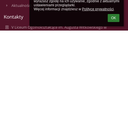
wyrażasz zgodę na ich używanie, zgodnie z aktualnymi 
Aktualności
ustawieniami przeglądarki.

Więcej informacji znajdziesz w 
Polityce prywatności
.
Kontakty
OK
V Liceum Ogólnokształcące im. Augusta Witkowskiego w
Krakowie
lo5@mjo.krakow.pl
lo5@mjo.krakow.pl
+48124223172, +48124229231
V Liceum Ogólnokształcące im. Augusta Witkowskiego
ul. Studencka 12
31-116 Kraków
31-116 Kraków
Poland
Anna Borowczak - Inspektor Ochrony Danych
e-mail: inspektor4@mjo.krakow.pl