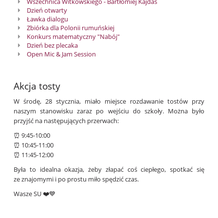
Wszechnica Witkowskiego - Bartłomiej Kajdas
Dzień otwarty
Ławka dialogu
Zbiórka dla Polonii rumuńskiej
Konkurs matematyczny "Nabój"
Dzień bez plecaka
Open Mic & Jam Session
Akcja tosty
W środę, 28 stycznia, miało miejsce rozdawanie tostów przy
naszym stanowisku zaraz po wejściu do szkoły. Można było
przyjść na następujących przerwach:
⏰ 9:45-10:00
⏰ 10:45-11:00
⏰ 11:45-12:00
Była to idealna okazja, żeby złapać coś ciepłego, spotkać się
ze znajomymi i po prostu miło spędzić czas.
Wasze SU ❤️💙