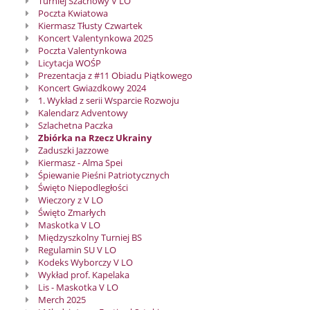
Turniej Szachowy V LO
Poczta Kwiatowa
Kiermasz Tłusty Czwartek
Koncert Valentynkowa 2025
Poczta Valentynkowa
Licytacja WOŚP
Prezentacja z #11 Obiadu Piątkowego
Koncert Gwiazdkowy 2024
1. Wykład z serii Wsparcie Rozwoju
Kalendarz Adventowy
Szlachetna Paczka
Zbiórka na Rzecz Ukrainy
Zaduszki Jazzowe
Kiermasz - Alma Spei
Śpiewanie Pieśni Patriotycznych
Święto Niepodległości
Wieczory z V LO
Święto Zmarłych
Maskotka V LO
Międzyszkolny Turniej BS
Regulamin SU V LO
Kodeks Wyborczy V LO
Wykład prof. Kapelaka
Lis - Maskotka V LO
Merch 2025