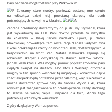
Dary będziecie mogli zostawić przy Witkowskim.
Zbieramy stare swetry, ponieważ zostaną one sprute
na włóczkę,a dzięki niej powstaną skarpety dla osób
potrzebujących na wojnie w Ukrainie.
Zebrane przedmioty dostarczymy do p. dr Ewy Szymanik, która
jest wykładowcą na UEK. Pani doktor przesyła to wszystko
do koleżanki w Białej Cerkwi niedaleko Kijowa, p. Natalii
Makowskiej, prowadzącej tam restaurację ”Lepsza Sadyba”. Ona
z kolei przekazuje te rzeczy do wolontariuszek, dostarczających je
bezpośrednio na front. Pani Natalia Makowska zajmuje się
robieniem skarpet z odzyskanej ze starych swetrów włóczki.
Jednak jeżeli ktoś z Was mógłby pomóc poprzez zrobienie pary
ciepłych skarpet na drutach, albo ktoś z Waszego otoczenia
mógłby w ten sposób wesprzeć tą inicjatywę - koniecznie dajcie
znać! Skarpetki będą potrzebne przez całą zimę, więc sukcesywnie
można dostarczać gotowe pary do Gabrieli Wylon z 4F, która
również jest zaangażowana w to przedsięwzięcie Każdy drobiazg
to szansa na więcej ciepła i wsparcia dla tych, którzy tego
potrzebują w trudnych warunkach.
Z góry dziękujemy Wam za pomoc,