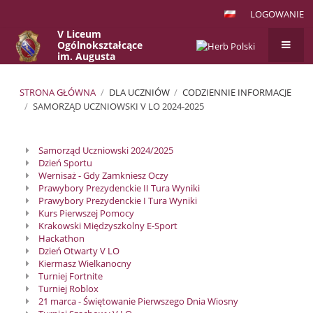
LOGOWANIE
V Liceum
Ogólnokształcące
im. Augusta
Witkowskiego
w Krakowie
STRONA GŁÓWNA
/
DLA UCZNIÓW
/
CODZIENNIE INFORMACJE
/
SAMORZĄD UCZNIOWSKI V LO 2024-2025
Samorząd
Samorząd Uczniowski 2024/2025
Uczniowski
Dzień Sportu
V
Wernisaż - Gdy Zamkniesz Oczy
Prawybory Prezydenckie II Tura Wyniki
LO
Prawybory Prezydenckie I Tura Wyniki
2024-
Kurs Pierwszej Pomocy
Krakowski Międzyszkolny E-Sport
2025
Hackathon
Dzień Otwarty V LO
Kiermasz Wielkanocny
Turniej Fortnite
Turniej Roblox
21 marca - Świętowanie Pierwszego Dnia Wiosny