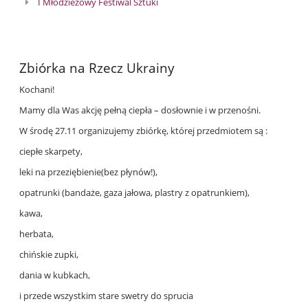
I Młodzieżowy Festiwal Sztuki
Zbiórka na Rzecz Ukrainy
Kochani!
Mamy dla Was akcję pełną ciepła – dosłownie i w przenośni.
W środę 27.11 organizujemy zbiórkę, której przedmiotem są :
ciepłe skarpety,
leki na przeziębienie(bez płynów!),
opatrunki (bandaże, gaza jałowa, plastry z opatrunkiem),
kawa,
herbata,
chińskie zupki,
dania w kubkach,
i przede wszystkim stare swetry do sprucia