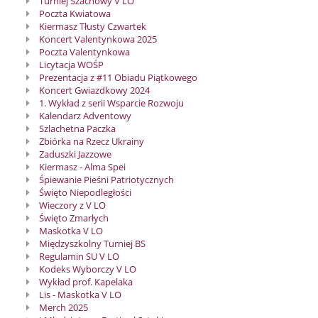
Turniej Szachowy V LO
Poczta Kwiatowa
Kiermasz Tłusty Czwartek
Koncert Valentynkowa 2025
Poczta Valentynkowa
Licytacja WOŚP
Prezentacja z #11 Obiadu Piątkowego
Koncert Gwiazdkowy 2024
1. Wykład z serii Wsparcie Rozwoju
Kalendarz Adventowy
Szlachetna Paczka
Zbiórka na Rzecz Ukrainy
Zaduszki Jazzowe
Kiermasz - Alma Spei
Śpiewanie Pieśni Patriotycznych
Święto Niepodległości
Wieczory z V LO
Święto Zmarłych
Maskotka V LO
Międzyszkolny Turniej BS
Regulamin SU V LO
Kodeks Wyborczy V LO
Wykład prof. Kapelaka
Lis - Maskotka V LO
Merch 2025