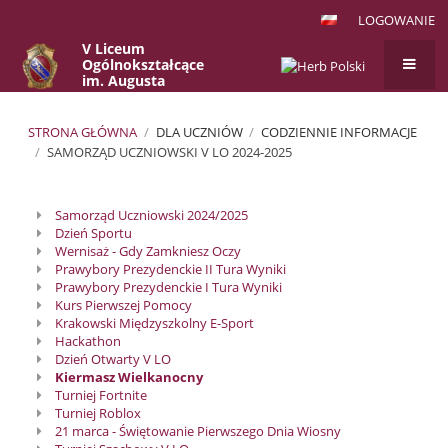
LOGOWANIE
V Liceum
Ogólnokształcące
im. Augusta
Witkowskiego
w Krakowie
STRONA GŁÓWNA
/
DLA UCZNIÓW
/
CODZIENNIE INFORMACJE
/
SAMORZĄD UCZNIOWSKI V LO 2024-2025
Samorząd
Samorząd Uczniowski 2024/2025
Uczniowski
Dzień Sportu
V
Wernisaż - Gdy Zamkniesz Oczy
Prawybory Prezydenckie II Tura Wyniki
LO
Prawybory Prezydenckie I Tura Wyniki
2024-
Kurs Pierwszej Pomocy
Krakowski Międzyszkolny E-Sport
2025
Hackathon
Dzień Otwarty V LO
Kiermasz Wielkanocny
Turniej Fortnite
Turniej Roblox
21 marca - Świętowanie Pierwszego Dnia Wiosny