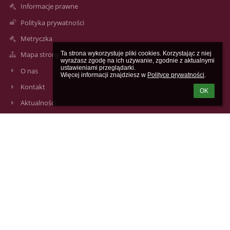
Informacje prawne
Polityka prywatności
Metryczka
Ta strona wykorzystuje pliki cookies. Korzystając z niej 
Mapa strony
wyrażasz zgodę na ich używanie, zgodnie z aktualnymi 
ustawieniami przeglądarki.

O nas
Więcej informacji znajdziesz w 
Polityce prywatności
.
Kontakt
OK
Aktualności
Kontakty
V Liceum Ogólnokształcące im. Augusta Witkowskiego w
Krakowie
lo5@mjo.krakow.pl
lo5@mjo.krakow.pl
+48124223172, +48124229231
V Liceum Ogólnokształcące im. Augusta Witkowskiego
ul. Studencka 12