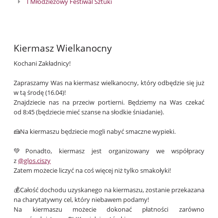
I Młodzieżowy Festiwal Sztuki
Kiermasz Wielkanocny
Kochani Zakładnicy!
Zapraszamy Was na kiermasz wielkanocny, który odbędzie się już
w tą środę (16.04)!
Znajdziecie nas na przeciw portierni. Będziemy na Was czekać
od 8:45 (będziecie mieć szanse na słodkie śniadanie).
🍰Na kiermaszu będziecie mogli nabyć smaczne wypieki.
💚Ponadto, kiermasz jest organizowany we współpracy
z
@glos.ciszy
Zatem możecie liczyć na coś więcej niż tylko smakołyki!
💰Całość dochodu uzyskanego na kiermaszu, zostanie przekazana
na charytatywny cel, który niebawem podamy!
Na kiermaszu możecie dokonać płatności zarówno