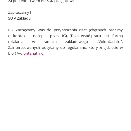
za pośrednictwem BLIK-a, jak i gotówki.
Zapraszamy !
SU V Zakładu
PS. Zachęcamy Was do przynoszenia ciast (chętnych prosimy
o kontakt - najlepiej przez IG). Taka współpraca jest formą
działania w ramach zakładowego ,,Volontariatu".
Zainteresowanych odsyłamy do regulaminu, który znajdziecie w
bio
@volontariat.vlo