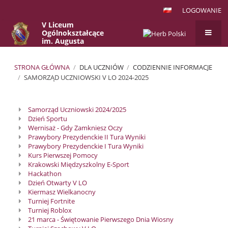
LOGOWANIE
V Liceum
Ogólnokształcące
im. Augusta
Witkowskiego
w Krakowie
STRONA GŁÓWNA
/
DLA UCZNIÓW
/
CODZIENNIE INFORMACJE
/
SAMORZĄD UCZNIOWSKI V LO 2024-2025
Samorząd
Samorząd Uczniowski 2024/2025
Uczniowski
Dzień Sportu
V
Wernisaż - Gdy Zamkniesz Oczy
Prawybory Prezydenckie II Tura Wyniki
LO
Prawybory Prezydenckie I Tura Wyniki
2024-
Kurs Pierwszej Pomocy
Krakowski Międzyszkolny E-Sport
2025
Hackathon
Dzień Otwarty V LO
Kiermasz Wielkanocny
Turniej Fortnite
Turniej Roblox
21 marca - Świętowanie Pierwszego Dnia Wiosny