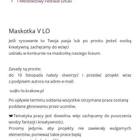
I Młodzieżowy Festiwal Sztuki
Maskotka V LO
Jeśli rysowanie to Twoja pasja lub po prostu jesteś osobą
kreatywną, zachęcamy do wzięci
udziału w konkursie na maskotkę naszego liceum.
Zasady są proste:
do 10 listopada należy stworzyć i przesłać projekt wraz
z podpisem autora na adres e-mail:
su@v-lo.krakow.pl
Po upływie terminu oddania wszystkie otrzymane prace zostaną
poddane głosowaniu przez uczniów.
❤️Tematyka pracy jest dowolna, więc zachęcamy do puszczenia
wodzy fantazji i kreatywności.
Prosimy jedynie, aby projekty nie zawierały wulgarnych
elementów, ponieważ takie prace będą