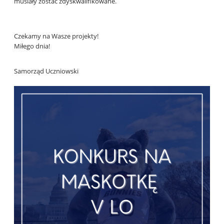
musiały zostać zdyskwalifikowane.
Czekamy na Wasze projekty!
Miłego dnia!
Samorząd Uczniowski