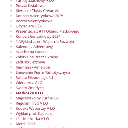
Turniej Szachowy V LO
Poczta Kwiatowa
Kiermasz Tłusty Czwartek
Koncert Valentynkowa 2025
Poczta Valentynkowa
Licytacja WOŚP
Prezentacja z #11 Obiadu Piątkowego
Koncert Gwiazdkowy 2024
1. Wykład z serii Wsparcie Rozwoju
Kalendarz Adventowy
Szlachetna Paczka
Zbiórka na Rzecz Ukrainy
Zaduszki Jazzowe
Kiermasz - Alma Spei
Śpiewanie Pieśni Patriotycznych
Święto Niepodległości
Wieczory z V LO
Święto Zmarłych
Maskotka V LO
Międzyszkolny Turniej BS
Regulamin SU V LO
Kodeks Wyborczy V LO
Wykład prof. Kapelaka
Lis - Maskotka V LO
Merch 2025