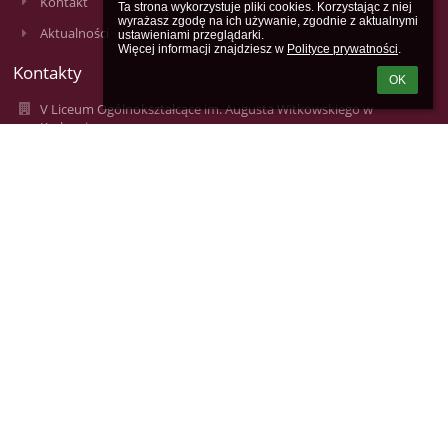
Kontakt
Ta strona wykorzystuje pliki cookies. Korzystając z niej 
wyrażasz zgodę na ich używanie, zgodnie z aktualnymi 
Aktualności
ustawieniami przeglądarki.

Więcej informacji znajdziesz w 
Polityce prywatności
.
Kontakty
OK
V Liceum Ogólnokształcące im. Augusta Witkowskiego w
Krakowie
lo5@mjo.krakow.pl
lo5@mjo.krakow.pl
+48124223172, +48124229231
V Liceum Ogólnokształcące im. Augusta Witkowskiego
ul. Studencka 12
31-116 Kraków
31-116 Kraków
Poland
Anna Borowczak - Inspektor Ochrony Danych
e-mail: inspektor4@mjo.krakow.pl