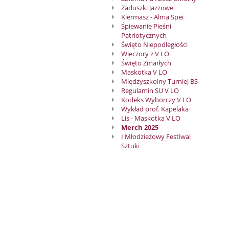
Zaduszki Jazzowe
Kiermasz - Alma Spei
Śpiewanie Pieśni
Patriotycznych
Święto Niepodległości
Wieczory z V LO
Święto Zmarłych
Maskotka V LO
Międzyszkolny Turniej BS
Regulamin SU V LO
Kodeks Wyborczy V LO
Wykład prof. Kapelaka
Lis - Maskotka V LO
Merch 2025
I Młodzieżowy Festiwal
Sztuki