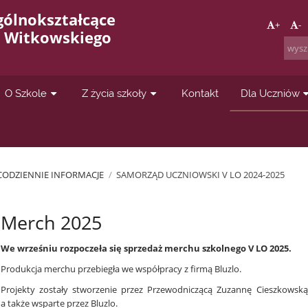
gólnokształcące
+
-
a Witkowskiego
O Szkole
Z życia szkoły
Kontakt
Dla Uczniów
CODZIENNIE INFORMACJE
/
SAMORZĄD UCZNIOWSKI V LO 2024-2025
Merch 2025
We wrześniu rozpoczeła się sprzedaż merchu szkolnego V LO 2025.
Produkcja merchu przebiegła we współpracy z firmą Bluzlo.
Projekty zostały stworzenie przez Przewodniczącą Zuzannę Cieszkowsk
a także wsparte przez Bluzlo.