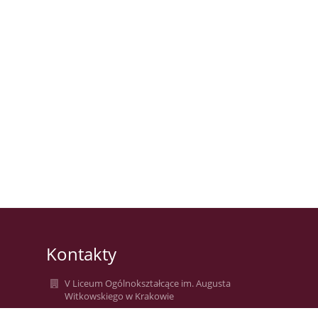
Kontakty
V Liceum Ogólnokształcące im. Augusta
Witkowskiego w Krakowie