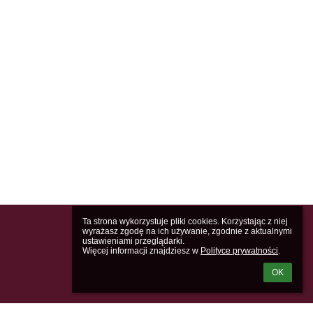
Ta strona wykorzystuje pliki cookies. Korzystając z niej 
wyrażasz zgodę na ich używanie, zgodnie z aktualnymi 
ustawieniami przeglądarki.

Więcej informacji znajdziesz w 
Polityce prywatności
.
OK