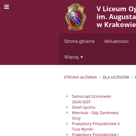
V Liceum O
im. August
w Krakowie
Strona główna
Aktualności
Więcej
STRONA GŁÓWNA
/
DLA UCZNIÓW
/
Samorząd
Samorząd Uczniowski
2024/2025
Uczniowski
Dzień Sportu
Wernisaż - Gdy Zamkniesz
V
Oczy
Prawybory Prezydenckie II
LO
Tura Wyniki
Prawybory Prezydenckie I