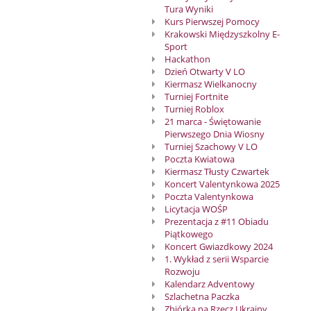
2024-
Tura Wyniki
Kurs Pierwszej Pomocy
2025
Krakowski Międzyszkolny E-
Sport
Hackathon
Dzień Otwarty V LO
Kiermasz Wielkanocny
Turniej Fortnite
Turniej Roblox
21 marca - Świętowanie
Pierwszego Dnia Wiosny
Turniej Szachowy V LO
Poczta Kwiatowa
Kiermasz Tłusty Czwartek
Koncert Valentynkowa 2025
Poczta Valentynkowa
Licytacja WOŚP
Prezentacja z #11 Obiadu
Piątkowego
Koncert Gwiazdkowy 2024
1. Wykład z serii Wsparcie
Rozwoju
Kalendarz Adventowy
Szlachetna Paczka
Zbiórka na Rzecz Ukrainy