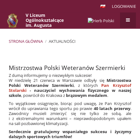
LOGOWANIE
V Liceum
Ogólnokształcące
im. Augusta
Witkowskiego
w Krakowie
STRONA GŁÓWNA
/
AKTUALNOŚCI
Aktualności
Mistrzostwa Polski Weteranów Szermierki
Z dumą informujemy o niezwykłym sukcesie!
W niedzielę 21 czerwca w Warszawie odbyły się
Mistrzostwa
Polski Weteranów Szermierki
, z których
Pan Krzysztof
Stolarski
- nauczyciel wychowania fizycznego w naszej
szkole
, powrócił do Krakowa z
brązowym medalem
.
To wyjątkowe osiągnięcie, biorąc pod uwagę, że Pan Krzysztof
wrócił do uprawiania tego sportu po prawie
40 latach przerwy
.
Zawodnicy musieli zmierzyć się nie tylko ze sobą, ale
i z ekstremalnymi warunkami – nieprawdopodobnym upałem
na sali pozbawionej klimatyzacji.
Serdecznie gratulujemy wspaniałego sukcesu i życzymy
dalszych sportowych triumfów!