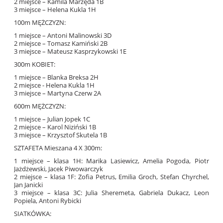
2 miejsce – Kamila Marzęda 1B
3 miejsce – Helena Kukla 1H
100m MĘŻCZYZN:
1 miejsce – Antoni Malinowski 3D
2 miejsce – Tomasz Kamiński 2B
3 miejsce – Mateusz Kasprzykowski 1E
300m KOBIET:
1 miejsce – Blanka Breksa 2H
2 miejsce - Helena Kukla 1H
3 miejsce – Martyna Czerw 2A
600m MĘŻCZYZN:
1 miejsce – Julian Jopek 1C
2 miejsce – Karol Niziński 1B
3 miejsce – Krzysztof Skutela 1B
SZTAFETA Mieszana 4 X 300m:
1 miejsce – klasa 1H: Marika Lasiewicz, Amelia Pogoda, Piotr
Jażdżewski, Jacek Piwowarczyk
2 miejsce – klasa 1F: Zofia Petrus, Emilia Groch, Stefan Chyrchel,
Jan Janicki
3 miejsce – klasa 3C: Julia Sheremeta, Gabriela Dukacz, Leon
Popiela, Antoni Rybicki
SIATKÓWKA: