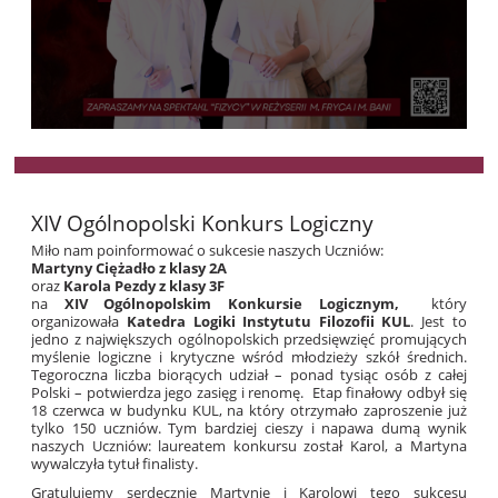
XIV Ogólnopolski Konkurs Logiczny
Miło nam poinformować o sukcesie naszych Uczniów:
Martyny Ciężadło z klasy 2A
oraz
Karola Pezdy z klasy 3F
na
XIV Ogólnopolskim Konkursie Logicznym,
który
organizowała
Katedra Logiki Instytutu Filozofii KUL
. Jest to
jedno z największych ogólnopolskich przedsięwzięć promujących
myślenie logiczne i krytyczne wśród młodzieży szkół średnich.
Tegoroczna liczba biorących udział – ponad tysiąc osób z całej
Polski – potwierdza jego zasięg i renomę. Etap finałowy odbył się
18 czerwca w budynku KUL, na który otrzymało zaproszenie już
tylko 150 uczniów. Tym bardziej cieszy i napawa dumą wynik
naszych Uczniów: laureatem konkursu został Karol, a Martyna
wywalczyła tytuł finalisty.
Gratulujemy serdecznie Martynie i Karolowi tego sukcesu