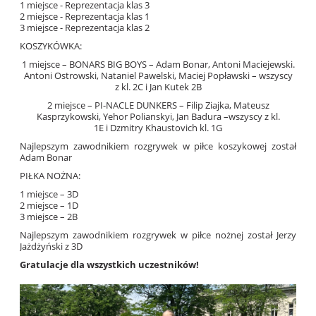
1 miejsce - Reprezentacja klas 3
2 miejsce - Reprezentacja klas 1
3 miejsce - Reprezentacja klas 2
KOSZYKÓWKA:
1 miejsce – BONARS BIG BOYS – Adam Bonar, Antoni Maciejewski.
Antoni Ostrowski, Nataniel Pawelski, Maciej Popławski – wszyscy
z kl. 2C i Jan Kutek 2B
2 miejsce – PI-NACLE DUNKERS – Filip Ziajka, Mateusz
Kasprzykowski, Yehor Polianskyi, Jan Badura –wszyscy z kl.
1E i Dzmitry Khaustovich kl. 1G
Najlepszym zawodnikiem rozgrywek w piłce koszykowej został
Adam Bonar
PIŁKA NOŻNA:
1 miejsce – 3D
2 miejsce – 1D
3 miejsce – 2B
Najlepszym zawodnikiem rozgrywek w piłce nożnej został Jerzy
Jażdżyński z 3D
Gratulacje dla wszystkich uczestników!