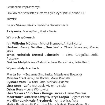
Serdecznie zapraszamy!
Link do zapisów: https://forms.gle/3cypQNzDXpe8s2FQ8
FIZYCY
na podstawie sztuki Friedricha Dürrenmatta
Reżyseria:
Maciej Fryc, Marta Bania
W rolach głównych
Jan Wilhelm Möbius
– Michał Stempek, Antoni Korta
Herbert Georg Beutler „Newton”
– Oliwia Świerczek, Maciej
Janik
Ernst Heinrich Ernesti „Einstein”
– Elena Greguška, Zofia
Pustelny
Doktor Matylda von Zahnd
– Ilona Karasińska, Zofia Kusz
W pozostałych rolach
Marta Boll
– Zuzanna Smolińska, Magdalena Bogacka
Monika Stettler
– Julia Bodek, Maria Pradelle
Ryszard Voss
– Witold Bafia, Marian Szklarski
Lina Rose
– Zofia Matusiak, Vivienne Stala
Oskar Rose
– Lena Wójtowicz
Uwe Sievers / Blocher / George Lucas
– Hanna Walczak
McArthur/ Lekarz sądowy/ Wilfryd Caspar
– Agata Perłak
Murillo/ Guhl/ /Adolf Fryderyk
– Anna Wilczyńska
Haike Brigit
– Julia Konopka, Maria Majsak, Elena Greguška