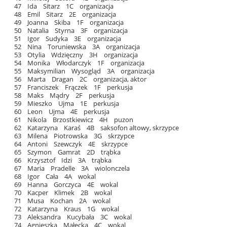
47 Ida Sitarz 1C organizacja
48 Emil Sitarz 2E organizacja
49 Joanna Skiba 1F organizacja
50 Natalia Styrna 3F organizacja
51 Igor Sudyka 3E organizacja
52 Nina Toruniewska 3A organizacja
53 Otylia Wdzięczny 3H organizacja
54 Monika Włodarczyk 1F organizacja
55 Maksymilian Wysogląd 3A organizacja
56 Marta Dragan 2C organizacja, aktor
57 Franciszek Frączek 1F perkusja
58 Maks Mądry 2F perkusja
59 Mieszko Ujma 1E perkusja
60 Leon Ujma 4E perkusja
61 Nikola Brzostkiewicz 4H puzon
62 Katarzyna Karaś 4B saksofon altowy, skrzypce
63 Milena Piotrowska 3G skrzypce
64 Antoni Szewczyk 4E skrzypce
65 Szymon Gamrat 2D trąbka
66 Krzysztof Idzi 3A trąbka
67 Maria Pradelle 3A wiolonczela
68 Igor Cała 4A wokal
69 Hanna Gorczyca 4E wokal
70 Kacper Klimek 2B wokal
71 Musa Kochan 2A wokal
72 Katarzyna Kraus 1G wokal
73 Aleksandra Kucybała 3C wokal
74 Agnieszka Małecka 4C wokal