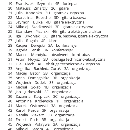
19 Franciszek Szymula 4E fortepian
20 Mateusz Zmarzły 2C gitara
21 Julia Konopka 3H gitara akustyczna
22 Marcelina Boesche 3D gitara basowa
23 Szymon Bułka 4B gitara elektryczna
24 Mikołaj Szadkowski 3E gitara elektryczna
25 Stanisław Pisarski 4G gitara elektryczna, aktor
26 Iga Brydniak 3C gitara, basowa, gitara elektryczna
27 Julia Rogala 4F klarnet
28 Kacper Derejski 3A konferansjer
29 Jagoda Struk 3A konferansjer
30 Marcin Mendyka absolwent kontrabas
31 Artur Hołysz 3D obsługa techniczno-akustyczna
32 Ola Piech 4G obsługa techniczno-akustyczna
33 Angelika Bachleda-Curuś 3A organizacja
34 Maciej Bator 3B organizacja
35 Anna Domagalska 3B organizacja
36 Wojciech Dudek 3E organizacja
37 Michał Gołąb 1B organizacja
38 Jan Jurkowski 3E organizacja
39 Zuzanna Kacprzak 3C organizacja
40 Antonina Królewska 1F organizacja
41 Marek Ostrowski 3A organizacja
42 Karol Pezda 3F organizacja
43 Natalia Piekarz 3B organizacja
44 Ernest Pilch 3B organizacja
45 Wojciech Pokrywa 3A organizacja
46 Mikołaj Satora 4E organizacja