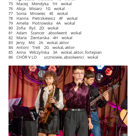
75 Maciej Mendyka 1H wokal
76 Alicja Misiarz 1G wokal
77 Sonia Mrowiec 4E wokal
78 Hanna Pietrzkiewicz 4F wokal
79 Amelia Piotrowska 4A wokal
80 Zofia Ryś 2D wokal
81 Adam Szancer absolwent wokal
82 Maria Zientarska 4H wokal
83 Jerzy Miś 2A wokal, aktor
84 Antoni Treit 2G wokal, aktor
85 Anna Wilczyńska 3A wokal, aktor, fortepian
86 CHÓR V LO uczniowie, absolwenci wokal