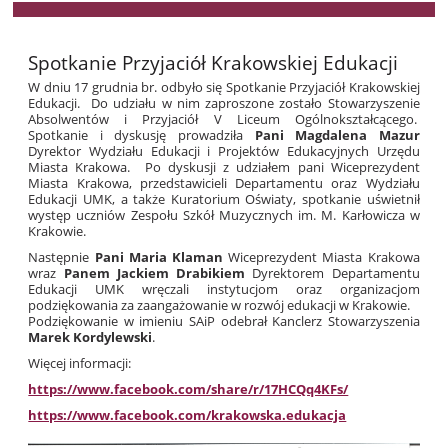
Spotkanie Przyjaciół Krakowskiej Edukacji
W dniu 17 grudnia br. odbyło się Spotkanie Przyjaciół Krakowskiej
Edukacji. Do udziału w nim zaproszone zostało Stowarzyszenie
Absolwentów i Przyjaciół V Liceum Ogólnokształcącego.
Spotkanie i dyskusję prowadziła
Pani Magdalena Mazur
Dyrektor Wydziału Edukacji i Projektów Edukacyjnych Urzędu
Miasta Krakowa. Po dyskusji z udziałem pani Wiceprezydent
Miasta Krakowa, przedstawicieli Departamentu oraz Wydziału
Edukacji UMK, a także Kuratorium Oświaty, spotkanie uświetnił
występ uczniów Zespołu Szkół Muzycznych im. M. Karłowicza w
Krakowie.
Następnie
Pani Maria Klaman
Wiceprezydent Miasta Krakowa
wraz
Panem Jackiem Drabikiem
Dyrektorem Departamentu
Edukacji UMK wręczali instytucjom oraz organizacjom
podziękowania za zaangażowanie w rozwój edukacji w Krakowie.
Podziękowanie w imieniu SAiP odebrał Kanclerz Stowarzyszenia
Marek Kordylewski
.
Więcej informacji:
https://www.facebook.com/share/r/17HCQq4KFs/
https://www.facebook.com/krakowska.edukacja