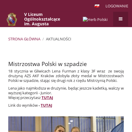
LOGOWANIE
V Liceum
Ogólnokształcące
im. Augusta
Witkowskiego
w Krakowie
STRONA GŁÓWNA
/
AKTUALNOŚCI
Aktualności
Mistrzostwa Polski w szpadzie
18 stycznia w Gliwicach Lena Furman z klasy 3F wraz ze swoją
drużyną AZS AKF Kraków zdobyła złoty medal w Mistrzostwach
Polski w szpadzie, stając się drugi rok z rzędu Mistrzynią Polski.
Lena jako najmłodsza w drużynie, będąc jeszcze kadetką, walczy w
wyższej kategorii - Junior.
Więcej przeczytasz
TUTAJ
Link do wyników
-
TUTAJ