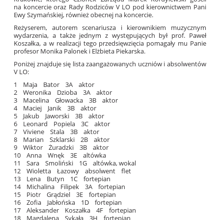
na koncercie oraz Rady Rodziców V LO pod kierownictwem Pani
Ewy Szymańskiej, również obecnej na koncercie.
Reżyserem, autorem scenariusza i kierownikiem muzycznym
wydarzenia, a także jednym z występujących był prof. Paweł
Koszałka, a w realizacji tego przedsięwzięcia pomagały mu Panie
profesor Monika Palonek i Elżbieta Piekarska.
Poniżej znajduje się lista zaangażowanych uczniów i absolwentów
V LO:
1 Maja Bator 3A aktor
2 Weronika Dzioba 3A aktor
3 Macelina Głowacka 3B aktor
4 Maciej Janik 3B aktor
5 Jakub Jaworski 3B aktor
6 Leonard Popiela 3C aktor
7 Viviene Stala 3B aktor
8 Marian Szklarski 2B aktor
9 Wiktor Żuradzki 3B aktor
10 Anna Wnęk 3E altówka
11 Sara Smoliński 1G altówka, wokal
12 Wioletta Łazowy absolwent flet
13 Lena Butyn 1C fortepian
14 Michalina Filipek 3A fortepian
15 Piotr Grądziel 3E fortepian
16 Zofia Jabłońska 1D fortepian
17 Aleksander Koszałka 4F fortepian
18 Magdalena Sykała 3H fortepian