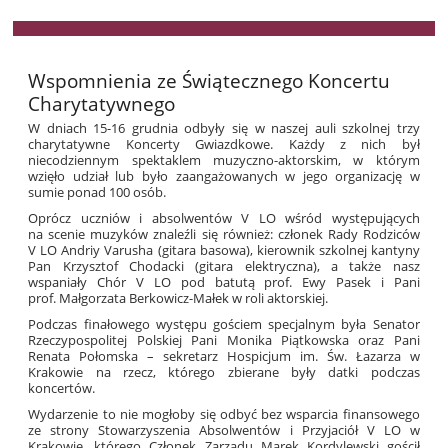
Wspomnienia ze Świątecznego Koncertu
Charytatywnego
W dniach 15-16 grudnia odbyły się w naszej auli szkolnej trzy
charytatywne Koncerty Gwiazdkowe. Każdy z nich był
niecodziennym spektaklem muzyczno-aktorskim, w którym
wzięło udział lub było zaangażowanych w jego organizację w
sumie ponad 100 osób.
Oprócz uczniów i absolwentów V LO wśród występujących
na scenie muzyków znaleźli się również: członek Rady Rodziców
V LO Andriy Varusha (gitara basowa), kierownik szkolnej kantyny
Pan Krzysztof Chodacki (gitara elektryczna), a także nasz
wspaniały Chór V LO pod batutą prof. Ewy Pasek i Pani
prof. Małgorzata Berkowicz-Małek w roli aktorskiej.
Podczas finałowego występu gościem specjalnym była Senator
Rzeczypospolitej Polskiej Pani Monika Piątkowska oraz Pani
Renata Połomska – sekretarz Hospicjum im. Św. Łazarza w
Krakowie na rzecz, którego zbierane były datki podczas
koncertów.
Wydarzenie to nie mogłoby się odbyć bez wsparcia finansowego
ze strony Stowarzyszenia Absolwentów i Przyjaciół V LO w
Krakowie, którego Członek Zarządu Marek Kordylewski gościł