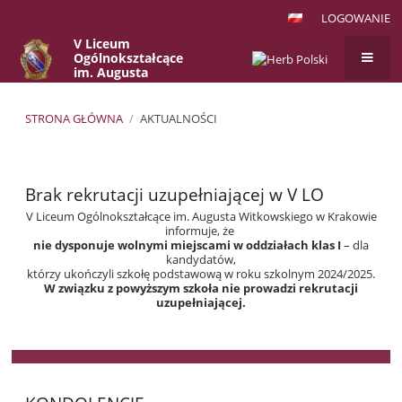
LOGOWANIE
V Liceum
Ogólnokształcące
im. Augusta
Witkowskiego
w Krakowie
STRONA GŁÓWNA
/
AKTUALNOŚCI
Aktualności
Brak rekrutacji uzupełniającej w V LO
V Liceum Ogólnokształcące im. Augusta Witkowskiego w Krakowie
informuje, że
nie dysponuje wolnymi miejscami w oddziałach klas I
– dla
kandydatów,
którzy ukończyli szkołę podstawową w roku szkolnym 2024/2025.
W związku z powyższym szkoła nie prowadzi rekrutacji
uzupełniającej.