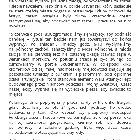
się wcześniej, byliśmy już jedną załogą, odpowiedzialną za statek
i siebie nawzajem. Tego dnia w porcie Stavanger, który sąsiaduje
ze starą częścią miasta bogatą w restauracje i kluby odbywał się
festyn, zatem wszędzie były tłumy. Przechodnie często
zatrzymywali się, aby podziwiać nasz statek i pracującą na nim
młodzież.
15 czerwca o godz. 8:00 zgromadziliśmy się wszyscy, aby podnieść
banderę – rytuał ten będzie nam już towarzyszył do końca
wyprawy. Po śniadaniu, miedzy godz. 9-10 wypłynęliśmy
na północny zachód, zahaczyliśmy o Może Północne, a młoda
załoga miała pierwszą lecz nie ostatnią okazję stawiać żagle w
warunkach morskich. Po południu trzeba je było zwinąć, bo
cumowaliśmy w porcie Skudeneshavn. W odległości kilku
kilometrów od tej małej nadmorskiej miejscowości znajduje się
pozostałość twierdzy z bunkrami i platformami pod ogromne
działa artyleryjskie, która stanowiła element Wału Atlantyckiego
budowanego przez Niemców podczas II Wojny Światowej. Cześć
naszej ekipy wybrała się na wycieczkę pieszą, aby zwiedzić to
miejsce.
Kolejnego dnia popłynęliśmy przez fiordy w kierunku Bergen,
gdzie dotarliśmy po ok. 24 godzinach podróży. Po drodze
podziwialiśmy tzw. „Oko łososia” czy przepiękny wodospad
Furebergsfossen. Trzeba również pamiętać, że o tej porze roku
na tej szerokości geograficznej ciemno robi się dopiero
po północy na zaledwie godzinę. Było więc dużo czasu
na podziwianie otaczającej nas przyrody.