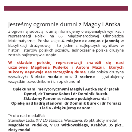
Jesteśmy ogromnie dumni z Magdy i Antka
Z ogromną radością i dumą informujemy o wspaniałych wynikach
reprezentacji Polski na 66. Międzynarodowej Olimpiadzie
Matematycznej! Polska zajęła
4. miejsce ex aequo z Japonią
w
klasyfikacji drużynowej – to jeden z najlepszych wyników w
historii startów polskich uczniów. Jednocześnie polska drużyna
została najlepszą w europie.
W składzie polskiej reprezentacji znaleźli się nasi
uczniowie Magdlena Pudełko i Antoni Mazur, których
sukcesy napawają nas szczególną dumą
. Cała polska drużyna
wywalczyła
3 złote medale
oraz
3 srebrne
– gratulujemy
wszystkim zawodnikom i ich opiekunom!
Opiekunami merytorycznymi Magdy i Antka są: dr Jacek
Dymel, dr Tomasz Kobos i dr Dominik Burek.
Składamy Panom serdeczne podziękowania !
Opiekę nad
kadrą stanowili
dr
Dominik Burek i dr Tomasz
Cieśla - dziękujemy Panom !
"A oto nasi medaliści:
Stanisław Lada, XIV LO Staszica, Warszawa, 35 pkt, złoty medal
Magdalena Pudełko, V LO Witkowskiego, Kraków, 35 pkt.,
złoty medal