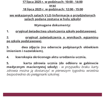
17 lipca 2025 r. w godzinach: 10:00 - 14:00
oraz
18 lipca 2025 r. w godzinach: 12:00 - 15:00
we wskazanych salach V LO (informacje o przydzielonych
salach podane zostaną w holu szkoły)
Wymagane dokumenty:
1.
oryginał świadectwa ukończenia szkoły podstawowej,
2.
oryginał zaświadczenia o wynikach egzaminu
po szkole podstawowej,
3. dwa zdjęcia (na odwrocie podpisanych ołówkiem
imieniem i nazwiskiem),
4. kserokopia skróconego aktu urodzenia ucznia,
5. karta zdrowia ucznia (do odbioru w gabinecie
medycznym macierzystej szkoły)
- w przypadku braku karty
zdrowia można ją dostarczyć w pierwszym tygodniu września
bezpośrednio do pielęgniarki szkolnej.