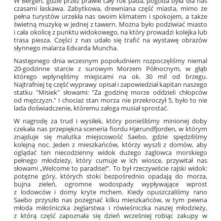
W Bergen, gdzie przez prawie cały rok pada, pogoda była dla nas
czasami łaskawa. Zabytkowa, drewniana część miasta, mimo że
pełna turystów urzekła nas swoim klimatem i spokojem, a także
świetną muzykę w jednej z tawern. Można było podziwiać miasto
i cała okolicę z punktu widokowego, na który prowadzi kolejka lub
trasa piesza. Części z nas udało się trafić na wystawę obrazów
słynnego malarza Edvarda Muncha.
Następnego dnia wczesnym popołudniem rozpoczęliśmy niemal
20-godzinne starcie z surowym Morzem Północnym, w głąb
którego wpłynęliśmy miejscami na ok. 30 mil od brzegu.
Najtrafniej tę część wyprawy opisał i zapowiedział kapitan naszego
statku "Misiek" słowami: "Za godzinę morze oddzieli chłopców
od mężczyzn." I chociaż stan morza nie przekroczył 5, było to nie
lada doświadczenie, któremu załoga musiał sprostać.
W nagrodę za trud i wysiłek, który ponieśliśmy minionej doby
czekała nas przepiękna sceneria fiordu Hjørundfjorden, w którym
znajduje się malutka miejscowość Saebo, gdzie spędziliśmy
kolejną noc. Jeden z mieszkańców, którzy wyszli z domów, aby
oglądać ten niecodzienny widok dużego żaglowca morskiego
pełnego młodzieży, który cumuje w ich wiosce, przywitał nas
słowami „Welcome to paradise!”. To był rzeczywiście rajski widok:
potężne góry, których stoki bezpośrednio opadają do morza,
bujna zieleń, ogromne wodospady wypływające wprost
z lodowców i domy kryte mchem. Kiedy opuszczaliśmy rano
Saebo przyszło nas pożegnać kilku mieszkańców, w tym pewna
młoda miłośniczka żeglarstwa i rówieśniczka naszej młodzieży,
z którą część zapoznała się dzień wcześniej robiąc zakupy w