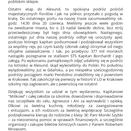
pobliskim sklepie.
Ostatni etap do Alesund, to spokojna podróż pośród
majestatycznych fiordów i jak na północ przystało z pogodą w
kratę. Do ostatniego portu na naszej trasie zacumowaliśmy ok.
godz. 14:30 dnia 20 czerwca. Mieliśmy jeszcze wiele godzin
na zwiedzanie miasta, bo o 23 nadal świeciło słońce, lecz strój
przeciwdeszczowy był tego dnia obowiązkiem. Następnego,
ostatniego już dnia naszej podróży odbył się uroczysty apel,
podczas którego kapitan podsumował i podziękował wszystkim
za wspólny rejs, po czym każdy członek załogi otrzymał od niego
oficjalne zaświadczenie. I tak, po przebyciu 377 mil morskich
nastąpiło pożegnanie ze statkiem STS Kapitan Borchardt i jego
załogą. Po wykonaniu pamiątkowych zdjęć udaliśmy się w podróż
na lotnisko w Alesund, skąd wylecieliśmy do Polski. Po południu
wylądowaliśmy już w Gdańsku, a po niespełna sześciogodzinnej
podróży pociągiem marki Pendolino znaleźliśmy się z powrotem
w Krakowie. Tak zakończył się pierwszy w historii V LO w Krakowie
szkolny rejs żaglowcem, ale z pewnością nie ostatni!
Dziękuję wszystkim za udział w tym wydarzeniu. Kapitanowi
"Miśkowi” i całej załodze za szkolnie, dowodzenie i doprowadzenie
nas szczęśliwie do celu. Agnieszce i Ani za wytrwałość i opiekę,
Olkowi za świetną kuchnię, młodzieży za zaangażowanie
i entuzjazm, a ich rodzicom za świetną współpracę! Szczególne
podziękowania kieruję do rodziców z klasy 3E: Pani Moniki Szybki
– za nieocenioną pomoc w sprawach finansowych, a szczególnie
organizacji i zakupie biletów lotniczych razem z Panem Robertem
Mrowcem.