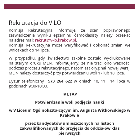
Rekrutacja do V LO
Komisja Rekrutacyjna informuje, że scan poprawionego
zaświadczenia wyniku egzaminu ósmoklasisty należy przesłać
na adres mail:
rekrut@v-lo.krakow.pl
.
Komisja Rekrutacyjna może weryfikować i dokonać zmian we
wnioskach do 14 lipca.
W przypadku. gdy świadectwo szkolne zostało wydrukowane
na starym druku MEN, informujemy, że nie traci ono ważności
podczas procesu rekrutacyjnego, natomiast oryginał nowej wersji
MEiN należy dostarczyć przy potwierdzaniu woli 17 lub 18 lipca.
Dyżur telefoniczny
573 264 622
w dniach 10, 11 i 14 lipca w
godzinach 9:00-10:00.
IV ETAP
Potwierdzanie woli podjęcia nauki
w V Liceum Ogólnokształcącym im. Augusta Witkowskiego w
Krakowie
przez kandydatów umieszczonych na listach
zakwalifikowanych do przyjęcia do oddziałów klas
pierwszych