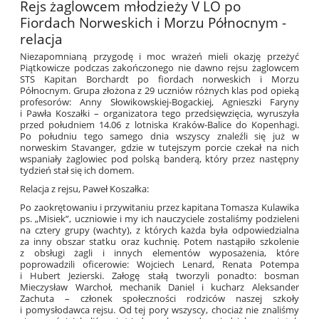
Rejs żaglowcem młodzieży V LO po
Fiordach Norweskich i Morzu Północnym -
relacja
Niezapomnianą przygodę i moc wrażeń mieli okazję przeżyć
Piątkowicze podczas zakończonego nie dawno rejsu żaglowcem
STS Kapitan Borchardt po fiordach norweskich i Morzu
Północnym. Grupa złożona z 29 uczniów różnych klas pod opieką
profesorów: Anny Słowikowskiej-Bogackiej, Agnieszki Faryny
i Pawła Koszałki – organizatora tego przedsięwzięcia, wyruszyła
przed południem 14.06 z lotniska Kraków-Balice do Kopenhagi.
Po południu tego samego dnia wszyscy znaleźli się już w
norweskim Stavanger, gdzie w tutejszym porcie czekał na nich
wspaniały żaglowiec pod polską banderą, który przez następny
tydzień stał się ich domem.
Relacja z rejsu, Paweł Koszałka:
Po zaokrętowaniu i przywitaniu przez kapitana Tomasza Kulawika
ps. „Misiek”, uczniowie i my ich nauczyciele zostaliśmy podzieleni
na cztery grupy (wachty), z których każda była odpowiedzialna
za inny obszar statku oraz kuchnię. Potem nastąpiło szkolenie
z obsługi żagli i innych elementów wyposażenia, które
poprowadzili oficerowie: Wojciech Lenard, Renata Potempa
i Hubert Jezierski. Załogę stałą tworzyli ponadto: bosman
Mieczysław Warchoł, mechanik Daniel i kucharz Aleksander
Zachuta – członek społeczności rodziców naszej szkoły
i pomysłodawca rejsu. Od tej pory wszyscy, chociaż nie znaliśmy