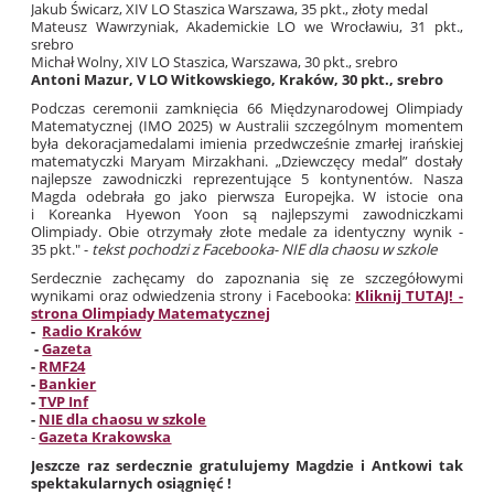
Jakub Świcarz, XIV LO Staszica Warszawa, 35 pkt., złoty medal
Mateusz Wawrzyniak, Akademickie LO we Wrocławiu, 31 pkt.,
srebro
Michał Wolny, XIV LO Staszica, Warszawa, 30 pkt., srebro
Antoni Mazur, V LO Witkowskiego, Kraków, 30 pkt., srebro
Podczas ceremonii zamknięcia 66 Międzynarodowej Olimpiady
Matematycznej (IMO 2025) w Australii szczególnym momentem
była dekoracjamedalami imienia przedwcześnie zmarłej irańskiej
matematyczki Maryam Mirzakhani. „Dziewczęcy medal” dostały
najlepsze zawodniczki reprezentujące 5 kontynentów. Nasza
Magda odebrała go jako pierwsza Europejka. W istocie ona
i Koreanka Hyewon Yoon są najlepszymi zawodniczkami
Olimpiady. Obie otrzymały złote medale za identyczny wynik -
35 pkt." -
tekst pochodzi z Facebooka- NIE dla chaosu w szkole
Serdecznie zachęcamy do zapoznania się ze szczegółowymi
wynikami oraz odwiedzenia strony i Facebooka:
Kliknij TUTAJ! -
strona Olimpiady Matematycznej
-
Radio Kraków
-
Gazeta
-
RMF24
-
Bankier
-
TVP Inf
-
NIE dla chaosu w szkole
-
Gazeta Krakowska
Jeszcze raz serdecznie gratulujemy Magdzie i Antkowi tak
spektakularnych osiągnięć !