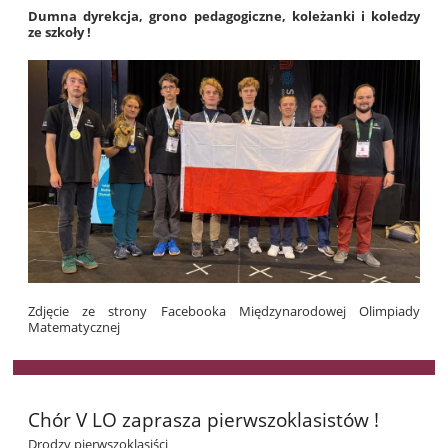
Dumna dyrekcja, grono pedagogiczne, koleżanki i koledzy
ze szkoły !
Zdjęcie ze strony Facebooka Międzynarodowej Olimpiady
Matematycznej
Chór V LO zaprasza pierwszoklasistów !
Drodzy pierwszoklasiści