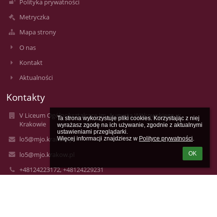
Polityka prywatności
Metryczka
Mapa strony
O nas
Kontakt
Aktualności
Kontakty
V Liceum Ogólnokształcące im. Augusta Witkowskiego w
Ta strona wykorzystuje pliki cookies. Korzystając z niej 
Krakowie
wyrażasz zgodę na ich używanie, zgodnie z aktualnymi 
ustawieniami przeglądarki.

lo5@mjo.krakow.pl
Więcej informacji znajdziesz w 
Polityce prywatności
.
lo5@mjo.krakow.pl
OK
+48124223172, +48124229231
V Liceum Ogólnokształcące im. Augusta Witkowskiego
ul. Studencka 12
31-116 Kraków
31-116 Kraków