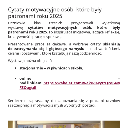
Cytaty motywacyjne osób, które były
patronami roku 2025
Uczniowie klas trzecich przygotowali wyjątkową
wystawę
cytatów motywacyjnych osób, które były
patronami roku 2025
. To inspirująca inicjatywa, łącząca refleksję,
kreatywność i pracę zespołową.
Prezentowane prace są ciekawe
,
a wybrane cytaty
skłaniają
do zatrzymania się i głębszego namysłu
– nad wartościami,
celami i postawami, które kształtują naszą codzienność.
Wystawę można obejrzeć:
stacjonarnie – w piwnicach szkoły
,
online –
pod linkiem:
https://wakelet.com/wake/0wyztQ2eGNy5-
FZOugtdl
Serdecznie zapraszamy do zapoznania się z pracami uczniów
i zaczerpnięcia motywacji z myśli wybitnych postaci.
--