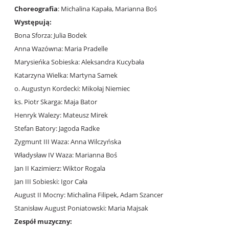
Choreografia
: Michalina Kapała, Marianna Boś
Występują:
Bona Sforza: Julia Bodek
Anna Wazówna: Maria Pradelle
Marysieńka Sobieska: Aleksandra Kucybała
Katarzyna Wielka: Martyna Samek
o. Augustyn Kordecki: Mikołaj Niemiec
ks. Piotr Skarga: Maja Bator
Henryk Walezy: Mateusz Mirek
Stefan Batory: Jagoda Radke
Zygmunt III Waza: Anna Wilczyńska
Władysław IV Waza: Marianna Boś
Jan II Kazimierz: Wiktor Rogala
Jan III Sobieski: Igor Cała
August II Mocny: Michalina Filipek, Adam Szancer
Stanisław August Poniatowski: Maria Majsak
Zespół muzyczny: