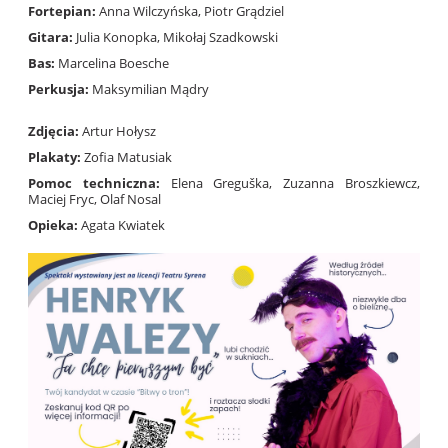
Fortepian:
Anna Wilczyńska, Piotr Grądziel
Gitara:
Julia Konopka, Mikołaj Szadkowski
Bas:
Marcelina Boesche
Perkusja:
Maksymilian Mądry
Zdjęcia:
Artur Hołysz
Plakaty:
Zofia Matusiak
Pomoc techniczna:
Elena Greguška, Zuzanna Broszkiewcz,
Maciej Fryc, Olaf Nosal
Opieka:
Agata Kwiatek