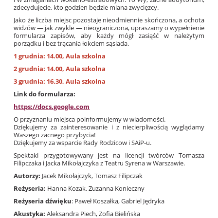
zdecydujecie, kto godzien będzie miana zwycięzcy.
Jako że liczba miejsc pozostaje nieodmiennie skończona, a ochota
widzów — jak zwykle — nieograniczona, upraszamy o wypełnienie
formularza zapisów, aby każdy mógł zasiąść w należytym
porządku i bez trącania łokciem sąsiada.
1 grudnia: 14.00, Aula szkolna
2 grudnia: 14.00, Aula szkolna
3 grudnia: 16.30, Aula szkolna
Link do formularza:
https://docs.google.com
O przyznaniu miejsca poinformujemy w wiadomości.
Dziękujemy za zainteresowanie i z niecierpliwością wyglądamy
Waszego zacnego przybycia!
Dziękujemy za wsparcie Rady Rodzicow i SAiP-u.
Spektakl przygotowywany jest na licencji twórców Tomasza
Filipczaka i Jacka Mikołajczyka z Teatru Syrena w Warszawie.
Autorzy:
Jacek Mikołajczyk, Tomasz Filipczak
Reżyseria:
Hanna Kozak, Zuzanna Konieczny
Reżyseria dźwięku
: Paweł Koszałka, Gabriel Jędryka
Akustyka:
Aleksandra Piech, Zofia Bielińska