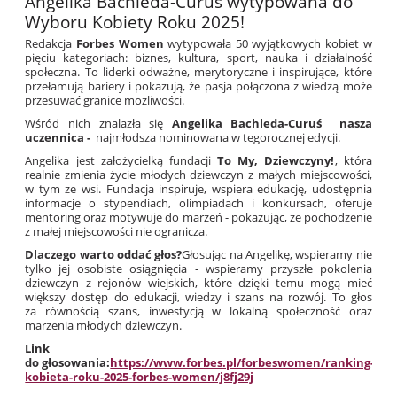
Angelika Bachleda-Curuś wytypowana do
Wyboru Kobiety Roku 2025!
Redakcja
Forbes Women
wytypowała 50 wyjątkowych kobiet w
pięciu kategoriach: biznes, kultura, sport, nauka i działalność
społeczna. To liderki odważne, merytoryczne i inspirujące, które
przełamują bariery i pokazują, że pasja połączona z wiedzą może
przesuwać granice możliwości.
Wśród nich znalazła się
Angelika Bachleda-Curuś
nasza
uczennica -
najmłodsza nominowana w tegorocznej edycji.
Angelika jest założycielką fundacji
To My, Dziewczyny!
, która
realnie zmienia życie młodych dziewczyn z małych miejscowości,
w tym ze wsi. Fundacja inspiruje, wspiera edukację, udostępnia
informacje o stypendiach, olimpiadach i konkursach, oferuje
mentoring oraz motywuje do marzeń - pokazując, że pochodzenie
z małej miejscowości nie ogranicza.
Dlaczego warto oddać głos?
Głosując na Angelikę, wspieramy nie
tylko jej osobiste osiągnięcia - wspieramy przyszłe pokolenia
dziewczyn z rejonów wiejskich, które dzięki temu mogą mieć
większy dostęp do edukacji, wiedzy i szans na rozwój. To głos
za równością szans, inwestycją w lokalną społeczność oraz
marzenia młodych dziewczyn.
Link
do głosowania:
https://www.forbes.pl/forbeswomen/ranking-
kobieta-roku-2025-forbes-women/j8fj29j