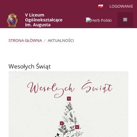
LOGOWANIE
V Liceum
Ogólnokształcące
im. Augusta
Witkowskiego
w Krakowie
STRONA GŁÓWNA
/
AKTUALNOŚCI
Aktualności
Wesołych Świąt