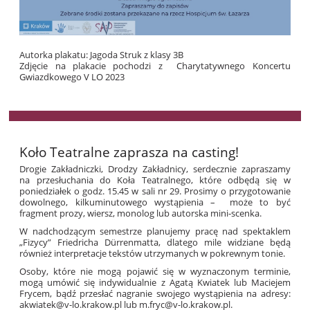
Autorka plakatu: Jagoda Struk z klasy 3B
Zdjęcie na plakacie pochodzi z Charytatywnego Koncertu
Gwiazdkowego V LO 2023
Koło Teatralne zaprasza na casting!
Drogie Zakładniczki, Drodzy Zakładnicy, serdecznie zapraszamy
na przesłuchania do Koła Teatralnego, które odbędą się w
poniedziałek o godz. 15.45 w sali nr 29. Prosimy o przygotowanie
dowolnego, kilkuminutowego wystąpienia – może to być
fragment prozy, wiersz, monolog lub autorska mini-scenka.
W nadchodzącym semestrze planujemy pracę nad spektaklem
„Fizycy” Friedricha Dürrenmatta, dlatego mile widziane będą
również interpretacje tekstów utrzymanych w pokrewnym tonie.
Osoby, które nie mogą pojawić się w wyznaczonym terminie,
mogą umówić się indywidualnie z Agatą Kwiatek lub Maciejem
Frycem, bądź przesłać nagranie swojego wystąpienia na adresy:
akwiatek@v-lo.krakow.pl lub m.fryc@v-lo.krakow.pl.