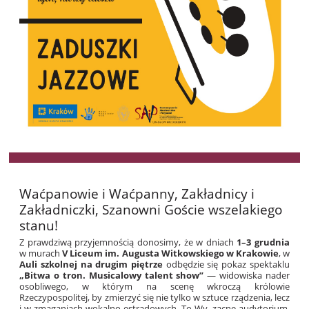
Waćpanowie i Waćpanny, Zakładnicy i
Zakładniczki, Szanowni Goście wszelakiego
stanu!
Z prawdziwą przyjemnością donosimy, że w dniach
1–3 grudnia
w murach
V Liceum im. Augusta Witkowskiego w Krakowie
, w
Auli szkolnej na drugim piętrze
odbędzie się pokaz spektaklu
„Bitwa o tron. Musicalowy talent show”
— widowiska nader
osobliwego, w którym na scenę wkroczą królowie
Rzeczypospolitej, by zmierzyć się nie tylko w sztuce rządzenia, lecz
i w zmaganiach wokalno-estradowych. To Wy, zacne audytorium,