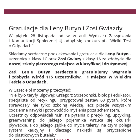
Gratulacje dla Leny Butyn i Zosi Gwiazdy
W piątek 28 listopada od w w auli Wydziału Zarządzania
i Komunikacji Społecznej UJ odbył się konkurs pt. "Wielki Test
o Odpadach"
Składamy serdeczne podziękowania i gratulacje dla
Leny Butyn
-
uczennicy z klasy 1C oraz
Zosi Gwiazy
z klasy 1A za zdobycie dla
naszej szkoły pierwszego miejsca w klasyfikacji drużynowej
.
Zaś, Lenie Butyn serdecznie gratulujemy wygrania
i zdobycia wśród 115 uczestników, 1 miejsca w Wielkim
Teście o Odpadach.
W Gazecie.pl możemy przeczytać:
"Nie było taryfy ulgowej: Grzegorz Strzeboński, biolog i edukator,
specjalista od recyklingu, przygotował zestaw 60 pytań, które
sprawdzały nie tylko szkolną wiedzę, lecz przede wszystkim
codzienne nawyki i gotowość do myślenia poza schematem.
Uczestnicy odpowiadali m.in. na pytania o precykling, upcykling,
greenwashing, do jakiego pojemnika wrzuca się okularki
pływackie, a do jakiego gąbkę do mycia talerzy, na czym polega
system kaucyjny i dlaczego nakrętki są przyczepione
do plastikowych butelek."