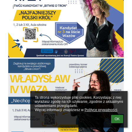
Ta strona wykorzystuje pliki cookies. Korzystając z niej 
wyrażasz zgodę na ich używanie, zgodnie z aktualnymi 
ustawieniami przeglądarki.

Więcej informacji znajdziesz w 
Polityce prywatności
.
OK