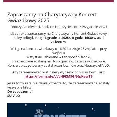
Zapraszamy na Charytatywny Koncert
Gwiazdkowy 2025
Drodzy Absolwenci, Rodzice, Nauczyciele oraz Przyjaciele VLO !
Jak co roku zapraszamy na Charytatywny Koncert Gwiazdkowy,
który odbędzie się
16 grudnia 2025r. o godz. 16:30 w auli
V Liceum
.
Wstęp na koncert wtorkowy o 16:30 kosztuje 25 zł (płatne przy
wejściu)
Wszystkie uzbierane w ten sposób środki,
przeznaczone zostaną na Hospicjum św. Łazarza w Krakowie.
Koncert przygotowany został przez Uczniów oraz Nauczycieli VLO.
Aby zarezerwować bilet należy wypełnić poniższy formularz:
https://forms.gle/cVLH9KM5GN6pKewT9
Jeżeli formularz nie działa oznacza to, że zarezerwowane zostały
wszystkie bilety.
Do zobaczenia!
SU V LO