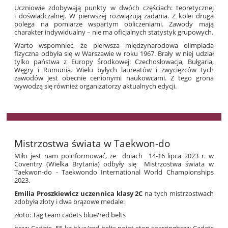
Uczniowie zdobywają punkty w dwóch częściach: teoretycznej
i doświadczalnej. W pierwszej rozwiązują zadania. Z kolei druga
polega na pomiarze wspartym obliczeniami. Zawody mają
charakter indywidualny – nie ma oficjalnych statystyk grupowych.
Warto wspomnieć, że pierwsza międzynarodowa olimpiada
fizyczna odbyła się w Warszawie w roku 1967. Brały w niej udział
tylko państwa z Europy Środkowej: Czechosłowacja, Bułgaria,
Węgry i Rumunia. Wielu byłych laureatów i zwycięzców tych
zawodów jest obecnie cenionymi naukowcami. Z tego grona
wywodzą się również organizatorzy aktualnych edycji.
Mistrzostwa świata w Taekwon-do
Miło jest nam poinformować, że dniach 14-16 lipca 2023 r. w
Coventry (Wielka Brytania) odbyły się Mistrzostwa świata w
Taekwon-do -
Taekwondo International World Championships
2023.
Emilia Proszkiewicz uczennica klasy 2C
na tych mistrzostwach
zdobyła złoty i dwa brązowe medale:
złoto: Tag team cadets blue/red belts
brąz: Cadets -55 kg blue/red belts point stop sparringbrąz: Cadets