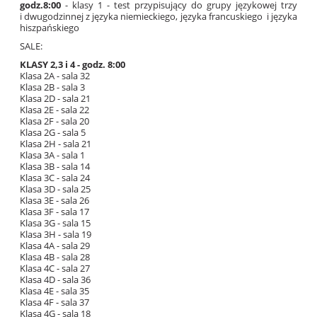
godz.8:00
- klasy 1 - test przypisujący do grupy językowej trzy
i dwugodzinnej z języka niemieckiego, języka francuskiego i języka
hiszpańskiego
SALE:
KLASY 2,3 i 4 - godz. 8:00
Klasa
2A
- sala
32
Klasa 2
B
- sala
3
Klasa
2D
- sala
21
Klasa
2E
- sala
22
Klasa
2F
- sala
20
Klasa
2G
- sala
5
Klasa
2H
- sala
21
Klasa
3A
- sala
1
Klasa
3B
- sala
14
Klasa
3C
- sala
24
Klasa
3D
- sala
25
Klasa
3E
- sala
26
Klasa
3F
- sala
17
Klasa
3G
- sala
15
Klasa
3H
- sala
19
Klasa
4A
- sala
29
Klasa
4B
- sala
28
Klasa
4C
- sala
27
Klasa
4D
- sala
36
Klasa
4E
- sala
35
Klasa
4F
- sala
37
Klasa
4G
- sala
18