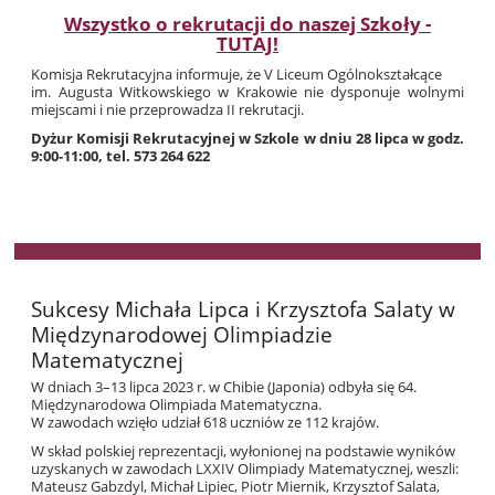
Wszystko o rekrutacji do naszej Szkoły -
TUTAJ!
Komisja Rekrutacyjna informuje, że V Liceum Ogólnokształcące
im. Augusta Witkowskiego w Krakowie nie dysponuje wolnymi
miejscami i nie przeprowadza II rekrutacji.
Dyżur Komisji Rekrutacyjnej w Szkole w dniu 28 lipca w godz.
9:00-11:00,
tel.
573 264 622
Sukcesy Michała Lipca i Krzysztofa Salaty w
Międzynarodowej Olimpiadzie
Matematycznej
W dniach 3–13 lipca 2023 r. w Chibie (Japonia) odbyła się 64.
Międzynarodowa Olimpiada Matematyczna.
W zawodach wzięło udział 618 uczniów ze 112 krajów.
W skład polskiej reprezentacji, wyłonionej na podstawie wyników
uzyskanych w zawodach LXXIV Olimpiady Matematycznej, weszli:
Mateusz Gabzdyl, Michał Lipiec, Piotr Miernik, Krzysztof Salata,