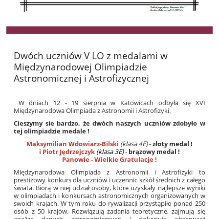
Dwóch uczniów V LO z medalami w
Międzynarodowej Olimpiadzie
Astronomicznej i Astrofizycznej
W dniach 12 - 19 sierpnia w Katowicach odbyła się XVI
Międzynarodowa Olimpiada z Astronomii i Astrofizyki.
Cieszymy sie bardzo, że dwóch naszych uczniów zdobyło w
tej olimpiadzie medale !
Maksymilian Wdowiarz-Bilski
(klasa 4E)
-
złoty medal !
i Piotr Jędrzejczyk
(klasa 3E)
-
brązowy medal !
Panowie - Wielkie Gratulacje !
Międzynarodowa Olimpiada z Astronomii i Astrofizyki to
prestiżowy konkurs dla uczniów i uczennic szkół średnich z całego
świata. Biorą w niej udział osoby, które uzyskały najlepsze wyniki
w olimpiadach i konkursach astronomicznych organizowanych w
swoich krajach. W tym roku do rywalizacji przystąpiło ponad 250
osób z 50 krajów. Rozwiązują zadania teoretyczne, zajmują się