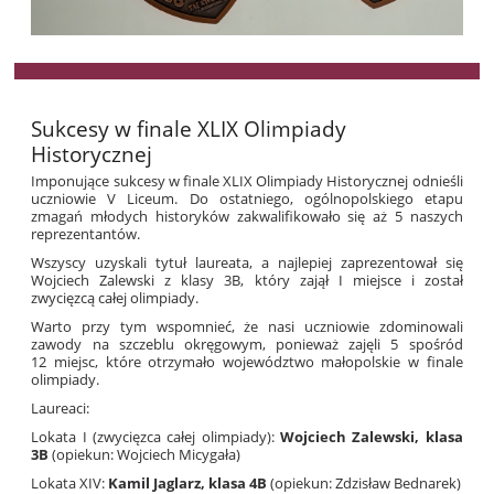
Sukcesy w finale XLIX Olimpiady
Historycznej
Imponujące sukcesy w finale XLIX Olimpiady Historycznej odnieśli
uczniowie V Liceum. Do ostatniego, ogólnopolskiego etapu
zmagań młodych historyków zakwalifikowało się aż 5 naszych
reprezentantów.
​​​​​​​​​​​​​​Wszyscy uzyskali tytuł laureata, a najlepiej zaprezentował się
Wojciech Zalewski z klasy 3B, który zajął I miejsce i został
zwycięzcą całej olimpiady.
​​​​​​​Warto przy tym wspomnieć, że nasi uczniowie zdominowali
zawody na szczeblu okręgowym, ponieważ zajęli 5 spośród
12 miejsc, które otrzymało województwo małopolskie w finale
olimpiady.
Laureaci:
Lokata I (zwycięzca całej olimpiady):
Wojciech Zalewski, klasa
3B
(opiekun: Wojciech Micygała)
Lokata XIV:
Kamil Jaglarz, klasa 4B
(opiekun: Zdzisław Bednarek)