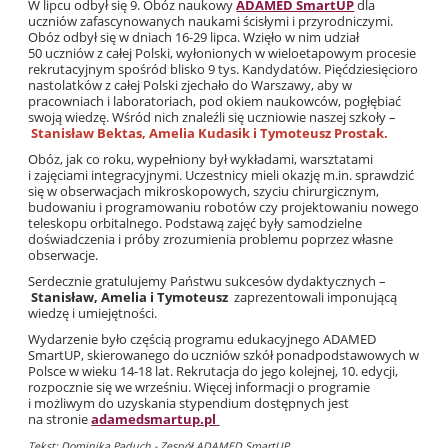
W lipcu odbył się 9. Obóz naukowy
ADAMED SmartUP
dla
uczniów zafascynowanych naukami ścisłymi i przyrodniczymi.
Obóz odbył się w dniach 16-29 lipca. Wzięło w nim udział
50 uczniów z całej Polski, wyłonionych w wieloetapowym procesie
rekrutacyjnym spośród blisko 9 tys. Kandydatów.
Pięćdziesięcioro
nastolatków z całej Polski zjechało do Warszawy, aby w
pracowniach i laboratoriach, pod okiem naukowców, pogłębiać
swoją wiedzę. Wśród nich znaleźli się uczniowie naszej szkoły –
Stanisław Bektas, Amelia Kudasik i Tymoteusz Prostak.
Obóz, jak co roku, wypełniony był wykładami, warsztatami
i zajęciami integracyjnymi. Uczestnicy mieli okazję m.in. sprawdzić
się w obserwacjach mikroskopowych, szyciu chirurgicznym,
budowaniu i programowaniu robotów czy projektowaniu nowego
teleskopu orbitalnego. Podstawą zajęć były samodzielne
doświadczenia i próby zrozumienia problemu poprzez własne
obserwacje.
Serdecznie gratulujemy Państwu sukcesów dydaktycznych –
Stanisław, Amelia
i
Tymoteusz
zaprezentowali imponującą
wiedzę i umiejętności.
Wydarzenie było częścią programu edukacyjnego ADAMED
SmartUP, skierowanego do uczniów szkół ponadpodstawowych w
Polsce w wieku 14-18 lat. Rekrutacja do jego kolejnej, 10. edycji,
rozpocznie się we wrześniu. Więcej informacji o programie
i możliwym do uzyskania stypendium dostępnych jest
na stronie
adamedsmartup.pl
Tekst: Dominika Paduch - Zespół ADAMED SmartUP