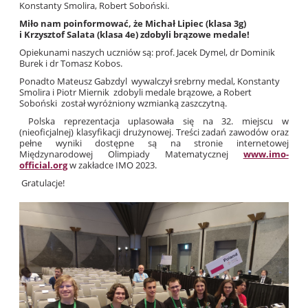
Konstanty Smolira, Robert Soboński.
Miło nam poinformować, że Michał Lipiec (klasa 3g)
i Krzysztof Salata (klasa 4e) zdobyli brązowe medale!
Opiekunami naszych uczniów są: prof. Jacek Dymel, dr Dominik
Burek i dr Tomasz Kobos.
Ponadto Mateusz Gabzdyl wywalczył srebrny medal, Konstanty
Smolira i Piotr Miernik zdobyli medale brązowe, a Robert
Soboński został wyróżniony wzmianką zaszczytną.
Polska reprezentacja uplasowała się na 32. miejscu w
(nieoficjalnej) klasyfikacji drużynowej. Treści zadań zawodów oraz
pełne wyniki dostępne są na stronie internetowej
Międzynarodowej Olimpiady Matematycznej
www.imo-
official.org
w zakładce IMO 2023.
Gratulacje!