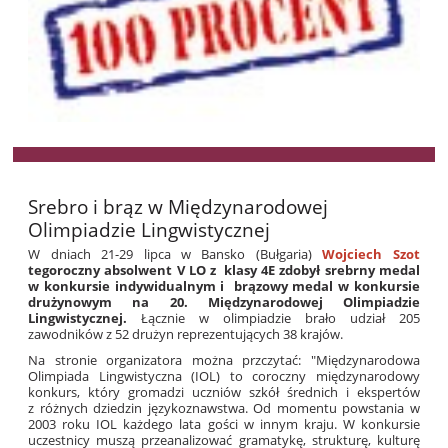
Srebro i brąz w Międzynarodowej
Olimpiadzie Lingwistycznej
W dniach 21-29 lipca w
Bansko (Bułgaria)
Wojciech Szot
tegoroczny absolwent V LO z klasy 4E
zdobył srebrny medal
w konkursie indywidualnym i brązowy medal w konkursie
drużynowym na 20. Międzynarodowej Olimpiadzie
Lingwistycznej.
Łącznie w olimpiadzie brało udział 205
zawodników z 52 drużyn reprezentujących 38 krajów.
Na stronie organizatora można przczytać: "Międzynarodowa
Olimpiada Lingwistyczna (IOL) to coroczny międzynarodowy
konkurs, który gromadzi uczniów szkół średnich i ekspertów
z różnych dziedzin językoznawstwa. Od momentu powstania w
2003 roku IOL każdego lata gości w innym kraju. W konkursie
uczestnicy muszą przeanalizować gramatykę, strukturę, kulturę