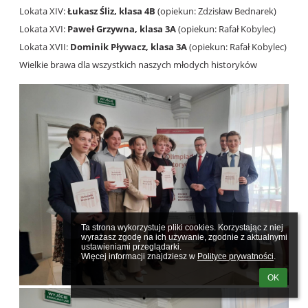
Lokata XIV:
Łukasz Śliz, klasa 4B
(opiekun: Zdzisław Bednarek)
Lokata XVI:
Paweł Grzywna, klasa 3A
(opiekun: Rafał Kobylec)
Lokata XVII:
Dominik Pływacz, klasa 3A
(opiekun: Rafał Kobylec)
Wielkie brawa dla wszystkich naszych młodych historyków
Ta strona wykorzystuje pliki cookies. Korzystając z niej 
wyrażasz zgodę na ich używanie, zgodnie z aktualnymi 
ustawieniami przeglądarki.

Więcej informacji znajdziesz w 
Polityce prywatności
.
OK