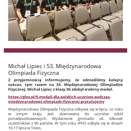
Michał Lipiec i 53. Międzynarodowa
Olimpiada Fizyczna
Z przyjemnością informujemy, że odnieśliśmy kolejny
sukces, tym razem na 53. Międzynarodowej Olimpiadzie
Fizycznej: Michał Lipiec z klasy 3G zdobył srebrny medal.
https://glos.pl/5-medali-dla-polskich-uczniow-podczas-
miedzynarodowej-olimpiady-fizycznej-gratulujemy
Międzynarodowa Olimpiada Fizyczna odbywa się w lipcu, co roku
w innym kraju. Jest skierowana do uczniów szkół
ponadpodstawowych. Wydarzenie gromadzi ok. kilkuset
uczestników z 90 państw. W tym roku IPhO odbyła się w dniach
10-17 lipca w Tokio.