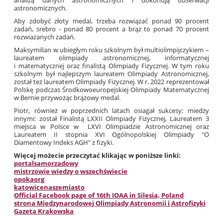
analizą danych astronomicznych i dokonują obserwacji
astronomicznych.
Aby zdobyć złoty medal, trzeba rozwiązać ponad 90 procent
zadań, srebro - ponad 80 procent a brąz to ponad 70 procent
rozwiazanych zadań.
Maksymilian
w ubiegłym roku szkolnym był multiolimpijczykiem –
laureatem olimpiady astronomicznej, informatycznej
i matematycznej oraz finalistą Olimpiady Fizycznej. W tym roku
szkolnym był najlepszym laureatem Olimpiady Astronomicznej,
został też laureatem Olimpiady Fizycznej. W r. 2022 reprezentował
Polskę podczas Środkowoeuropejskiej Olimpiady Matematycznej
w Bernie przywożąc brązowy medal.
Piotr, również w poprzednich latach osiagał sukcesy; miedzy
innymi: został Finalistą LXXII Olimpiady Fizycznej, Laureatem 3
miejsca w Polsce w LXVI Olimpiadzie Astronomicznej oraz
Laureatem II stopnia XVI Ogólnopolskiej Olimpiady "O
Diamentowy Indeks AGH" z fizyki.
Więcej możecie przeczytać klikając w poniższe linki:
portalsamorzadowy
mistrzowie wiedzy o wszechświecie
opokaorg
katowicenaszemiasto
Official Facebook page of 16th IOAA in Silesia, Poland
strona Miedzynarodowej Olimpiady Astronomii i Astrofizyki
Gazeta Krakowska