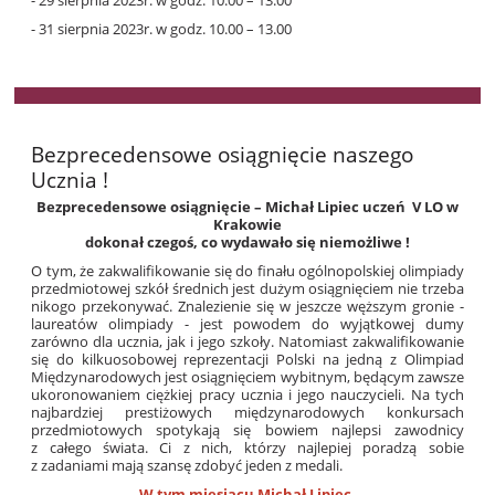
- 29 sierpnia 2023r. w godz. 10.00 – 13.00
- 31 sierpnia 2023r. w godz. 10.00 – 13.00
Bezprecedensowe osiągnięcie naszego
Ucznia !
Bezprecedensowe osiągnięcie – Michał Lipiec uczeń V LO w
Krakowie
dokonał czegoś, co wydawało się niemożliwe !
O tym, że zakwalifikowanie się do finału ogólnopolskiej olimpiady
przedmiotowej szkół średnich jest dużym osiągnięciem nie trzeba
nikogo przekonywać. Znalezienie się w jeszcze węższym gronie -
laureatów olimpiady - jest powodem do wyjątkowej dumy
zarówno dla ucznia, jak i jego szkoły. Natomiast zakwalifikowanie
się do kilkuosobowej reprezentacji Polski na jedną z Olimpiad
Międzynarodowych jest osiągnięciem wybitnym, będącym zawsze
ukoronowaniem ciężkiej pracy ucznia i jego nauczycieli. Na tych
najbardziej prestiżowych międzynarodowych konkursach
przedmiotowych spotykają się bowiem najlepsi zawodnicy
z całego świata. Ci z nich, którzy najlepiej poradzą sobie
z zadaniami mają szansę zdobyć jeden z medali.
W tym miesiącu Michał Lipiec,