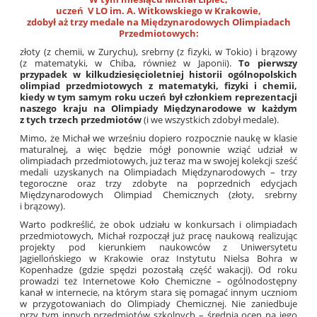
uczeń V LO im. A. Witkowskiego w Krakowie,
zdobył aż trzy medale na Międzynarodowych Olimpiadach
Przedmiotowych:
złoty (z chemii, w Zurychu), srebrny (z fizyki, w Tokio) i brązowy
(z matematyki, w Chiba, również w Japonii).
To pierwszy
przypadek w kilkudziesięcioletniej historii ogólnopolskich
olimpiad przedmiotowych z matematyki, fizyki i chemii,
kiedy w tym samym roku uczeń był członkiem reprezentacji
naszego kraju na Olimpiady Międzynarodowe w każdym
z tych trzech przedmiotów
(i we wszystkich zdobył medale).
Mimo, że Michał we wrześniu dopiero rozpocznie naukę w klasie
maturalnej, a więc będzie mógł ponownie wziąć udział w
olimpiadach przedmiotowych, już teraz ma w swojej kolekcji sześć
medali uzyskanych na Olimpiadach Międzynarodowych – trzy
tegoroczne oraz trzy zdobyte na poprzednich edycjach
Międzynarodowych Olimpiad Chemicznych (złoty, srebrny
i brązowy).
Warto podkreślić, że obok udziału w konkursach i olimpiadach
przedmiotowych, Michał rozpoczął już pracę naukową realizując
projekty pod kierunkiem naukowców z Uniwersytetu
Jagiellońskiego w Krakowie oraz Instytutu Nielsa Bohra w
Kopenhadze (gdzie spędzi pozostałą część wakacji). Od roku
prowadzi też Internetowe Koło Chemiczne – ogólnodostępny
kanał w internecie, na którym stara się pomagać innym uczniom
w przygotowaniach do Olimpiady Chemicznej. Nie zaniedbuje
przy tym innych przedmiotów szkolnych – średnia ocen na jego