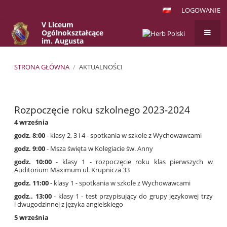
LOGOWANIE
V Liceum
Ogólnokształcące
im. Augusta
Witkowskiego
w Krakowie
STRONA GŁÓWNA
/
AKTUALNOŚCI
Aktualności
Rozpoczęcie roku szkolnego 2023-2024
4 września
godz. 8:00
- klasy 2, 3 i 4 - spotkania w szkole z Wychowawcami
godz. 9:00
- Msza święta w Kolegiacie św. Anny
godz. 10:00
- klasy 1 - rozpoczęcie roku klas pierwszych w
Auditorium Maximum ul. Krupnicza 33
godz. 11:00
- klasy 1 - spotkania w szkole z Wychowawcami
godz.. 13:00
- klasy 1 - test przypisujący do grupy językowej trzy
i dwugodzinnej z języka angielskiego
5 września