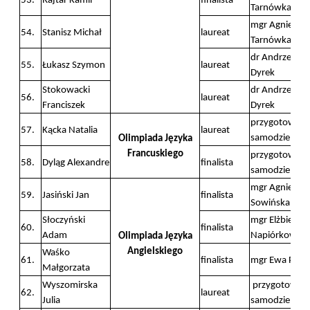
53.
Rajtar Kamil
finalista
Tarnówka Ste
mgr Agnieszk
54.
Stanisz Michał
laureat
Tarnówka Ste
dr Andrzej
55.
Łukasz Szymon
laureat
Dyrek
Stokowacki
dr Andrzej
56.
laureat
Franciszek
Dyrek
przygotowani
57.
Kącka Natalia
laureat
samodzielne
Olimpiada Języka
Francuskiego
przygotowani
58.
Dyląg Alexandre
finalista
samodzielne
mgr Agnieszk
59.
Jasiński Jan
finalista
Sowińska
Słoczyński
mgr Elżbieta
60.
finalista
Adam
Napiórkowsk
Olimpiada Języka
Angielskiego
Waśko
61.
finalista
mgr Ewa Pałk
Małgorzata
Wyszomirska
przygotowan
62.
laureat
Julia
samodzielne