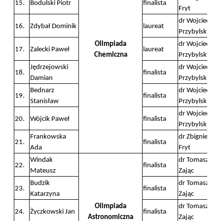
15.
Bodulski Piotr
finalista
Fryt
dr Wojciech
16.
Zdybał Dominik
laureat
Przybylski
Olimpiada
dr Wojciech
17.
Zalecki Paweł
laureat
Chemiczna
Przybylski
Jędrzejowski
dr Wojciech
18.
finalista
Damian
Przybylski
Bednarz
dr Wojciech
19.
finalista
Stanisław
Przybylski
dr Wojciech
20.
Wójcik Paweł
finalista
Przybylski
Frankowska
dr Zbigniew
21.
finalista
Ada
Fryt
Windak
dr Tomasz
22.
finalista
Mateusz
Zając
Budzik
dr Tomasz
23.
finalista
Katarzyna
Zając
Olimpiada
dr Tomasz
24.
Życzkowski Jan
finalista
Astronomiczna
Zając