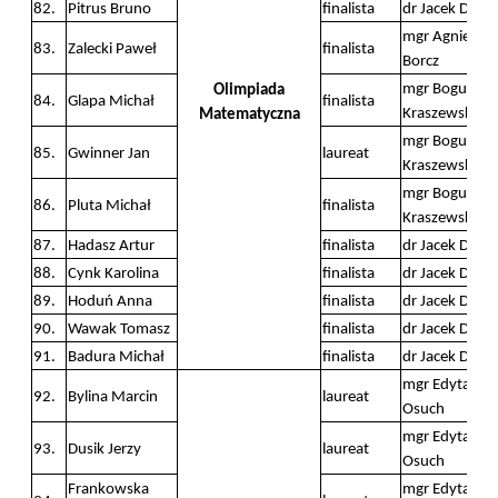
82.
Pitrus Bruno
finalista
dr Jacek Dyme
mgr Agnieszk
83.
Zalecki Paweł
finalista
Borcz
mgr Bogusła
Olimpiada
84.
Glapa Michał
finalista
Kraszewski
Matematyczna
mgr Bogusła
85.
Gwinner Jan
laureat
Kraszewski
mgr Bogusła
86.
Pluta Michał
finalista
Kraszewski
87.
Hadasz Artur
finalista
dr Jacek Dyme
88.
Cynk Karolina
finalista
dr Jacek Dyme
89.
Hoduń Anna
finalista
dr Jacek Dyme
90.
Wawak Tomasz
finalista
dr Jacek Dyme
91.
Badura Michał
finalista
dr Jacek Dyme
mgr Edyta
92.
Bylina Marcin
laureat
Osuch
mgr Edyta
93.
Dusik Jerzy
laureat
Osuch
Frankowska
mgr Edyta