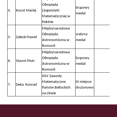
Olimpiada
brązowy
4.
Kocot Maciej
Lingwistyki
medal
Matematycznej w
Pekinie
Międzynarodowa
Olimpiada
srebrny
5.
Zalecki Paweł
Astronomiczna w
medal
Rumunii
Międzynarodowa
Olimpiada
brązowy
6.
Staroń Piotr
Astronomiczna w
medal
Rumunii
XXV Zawody
Matematyczne
III miejsce
7.
Deka Konrad
Państw Bałtyckich
drużynowo
na Litwie