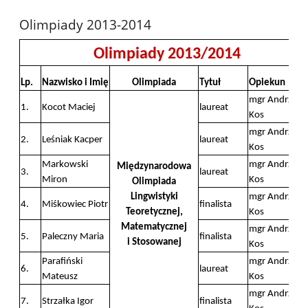
Olimpiady 2013-2014
Olimpiady 2013/2014
Lp.
Nazwisko i Imię
Olimpiada
Tytuł
Opiekun
mgr Andrzej
1.
Kocot Maciej
laureat
Kos
mgr Andrzej
2.
Leśniak Kacper
laureat
Kos
Markowski
mgr Andrzej
Międzynarodowa
3.
laureat
Miron
Kos
Olimpiada
Lingwistyki
mgr Andrzej
4.
Miśkowiec Piotr
finalista
Teoretycznej,
Kos
Matematycznej
mgr Andrzej
5.
Paleczny Maria
finalista
i Stosowanej
Kos
Parafiński
mgr Andrzej
6.
laureat
Mateusz
Kos
mgr Andrzej
7.
Strzałka Igor
finalista