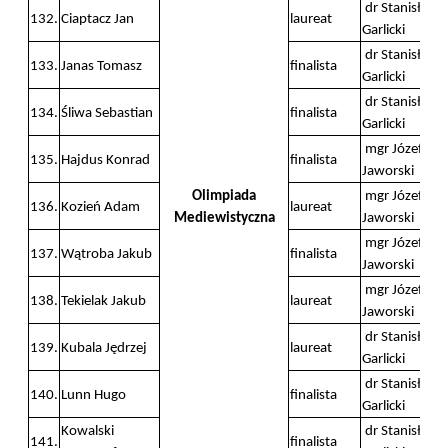
dr Stanisław
132.
Ciaptacz Jan
laureat
Garlicki
dr Stanisław
133.
Janas Tomasz
finalista
Garlicki
dr Stanisław
134.
Śliwa Sebastian
finalista
Garlicki
mgr Józef
135.
Hajdus Konrad
finalista
Jaworski
Olimpiada
mgr Józef
136.
Kozień Adam
laureat
Mediewistyczna
Jaworski
mgr Józef
137.
Wątroba Jakub
finalista
Jaworski
mgr Józef
138.
Tekielak Jakub
laureat
Jaworski
dr Stanisław
139.
Kubala Jędrzej
laureat
Garlicki
dr Stanisław
140.
Lunn Hugo
finalista
Garlicki
Kowalski
dr Stanisław
141.
finalista