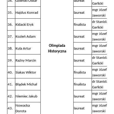
34.
Goliński Oskar
laureat
Garlicki
mgr Józef
35.
Hajdus Konrad
laureat
Jaworski
dr Stanisław
36.
Kidacki Eryk
finalista
Garlicki
mgr Józef
37.
Kozień Adam
laureat
Jaworski
Olimpiada
mgr Józef
38.
Kula Artur
laureat
Historyczna
Jaworski
dr Stanisław
39.
Raźny Marcin
laureat
Garlicki
mgr Józef
40.
Siakas Wiktor
finalista
Jaworski
dr Stanisław
41.
Błądek Michał
finalista
Garlicki
mgr Józef
42.
Niemiec Jakub
laureat
Jaworski
Nowacka
mgr Józef
43.
laureat
Dorota
Jaworski