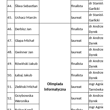
dr Stanisław
44.
Śliwa Sebastian
finalista
Garlicki
dr Stanisław
45.
Uchacz Marcin
laureat
Garlicki
dr Andrzej
46.
Derbisz Jan
finalista
Dyrek
dr Andrzej
47.
Glapa Michał
laureat
Dyrek
dr Andrzej
48.
Gwinner Jan
laureat
Dyrek
dr Andrzej
49.
Rówiński Jakub
finalista
Dyrek
dr Andrzej
50.
Łabaj Jakub
finalista
Dyrek
Olimpiada
mgr Agnieszk
51.
Zieliński Michał
laureat
Informatyczna
Tarnówka Ste
Grzybowska
dr Andrzej
52.
laureat
Weronika
Dyrek
mgr Agnieszk