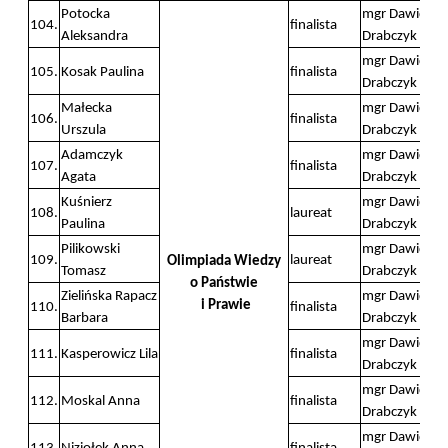
Potocka
mgr Dawid
104.
finalista
Aleksandra
Drabczyk
mgr Dawid
105.
Kosak Paulina
finalista
Drabczyk
Małecka
mgr Dawid
106.
finalista
Urszula
Drabczyk
Adamczyk
mgr Dawid
107.
finalista
Agata
Drabczyk
Kuśnierz
mgr Dawid
108.
laureat
Paulina
Drabczyk
Pilikowski
mgr Dawid
109.
laureat
Olimpiada Wiedzy
Tomasz
Drabczyk
o Państwie
Zielińska Rapacz
mgr Dawid
i Prawie
110.
finalista
Barbara
Drabczyk
mgr Dawid
111.
Kasperowicz Lila
finalista
Drabczyk
mgr Dawid
112.
Moskal Anna
finalista
Drabczyk
mgr Dawid