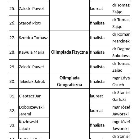
dr Tomasz
25.
Zalecki Paweł
laureat
Zając
dr Tomasz
26.
Staroń Piotr
finalista
Zając
dr Roman
27.
Szołdra Tomasz
finalista
Marcinek
dr Dagmara
28.
Kawula Maria
Olimpiada Fizyczna
finalista
Sokolowska
dr Tomasz
29.
Zalecki Paweł
finalista
Zając
Olimpiada
mgr Edyta
30.
Tekielak Jakub
finalista
Geograficzna
Osuch
dr Stanisław
31.
Ciaptacz Jan
laureat
Garlicki
Doboszewski
mgr Józef
32.
laureat
Jeremi
Jaworski
Kozłowski
mgr Józef
33.
finalista
Jakub
Jaworski
dr Stanisław