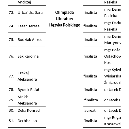
Andrzej
Pasieka
mgr Dariusz
73.
Urbańska Sara
Olimpiada
finalista
Pasieka
Literatury
mgr Dariusz
i Języka Polskiego
74.
Fazan Teresa
finalista
Pasieka
mgr Dariusz
75.
Budziak Alfred
finalista
Martynowicz
mgr Bożena
76.
Sęk Karolina
finalista
Ostachowska
Kos
mgr Sylwia
Czekaj
77.
finalista
Winiarska
Aleksandra
Żmigrodzka
78.
Byczek Rafał
finalista
dr Jacek Dyme
Mnich
79.
lfinalista
dr Jacek Dyme
Aleksandra
80.
Deka Konrad
laureat
dr Jacek Dyme
mgr Bogusła
81.
Derbisz Jan
finalista
Kraszewski