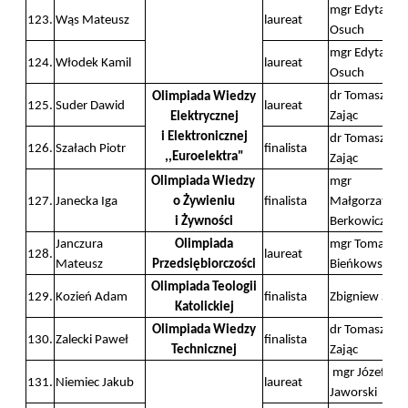
mgr Edyta
123.
Wąs Mateusz
laureat
Osuch
mgr Edyta
124.
Włodek Kamil
laureat
Osuch
dr Tomasz
Olimpiada Wiedzy
125.
Suder Dawid
laureat
Zając
Elektrycznej
i Elektronicznej
dr Tomasz
126.
Szałach Piotr
finalista
,,Euroelektra"
Zając
Olimpiada Wiedzy
mgr
127.
Janecka Iga
o Żywieniu
finalista
Małgorzata
i Żywności
Berkowicz
Janczura
Olimpiada
mgr Tomasz
128.
laureat
Mateusz
Przedsiębiorczości
Bieńkowski
Olimpiada Teologii
129.
Kozień Adam
finalista
Zbigniew Sala
Katolickiej
Olimpiada Wiedzy
dr Tomasz
130.
Zalecki Paweł
finalista
Technicznej
Zając
mgr Józef
131.
Niemiec Jakub
laureat
Jaworski