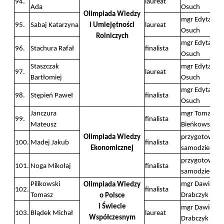
94.
laureat
Ada
Osuch
Olimpiada Wiedzy
mgr Edyta
95.
Sabaj Katarzyna
i Umiejętności
laureat
Osuch
Rolniczych
mgr Edyta
96.
Stachura Rafał
finalista
Osuch
Staszczak
mgr Edyta
97.
laureat
Bartłomiej
Osuch
mgr Edyta
98.
Stępień Paweł
finalista
Osuch
Janczura
mgr Tomasz
99.
finalista
Mateusz
Bieńkowski
Olimpiada Wiedzy
przygotowani
100.
Madej Jakub
finalista
Ekonomicznej
samodzielne
przygotowani
101.
Noga Mikołaj
finalista
samodzielne
Pilikowski
mgr Dawid
Olimpiada Wiedzy
102.
finalista
Tomasz
Drabczyk
o Polsce
i Świecie
mgr Dawid
103.
Błądek Michał
laureat
Współczesnym
Drabczyk