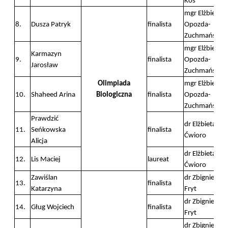
Kos
mgr Elżbieta
8.
Dusza Patryk
finalista
Opozda-
Zuchmańska
mgr Elżbieta
Karmazyn
9.
finalista
Opozda-
Jarosław
Zuchmańska
Olimpiada
mgr Elżbieta
10.
Shaheed Arina
Biologiczna
finalista
Opozda-
Zuchmańska
Prawdzić
dr Elżbieta
11.
Seńkowska
finalista
Ćwioro
Alicja
dr Elżbieta
12.
Lis Maciej
laureat
Ćwioro
Zawiślan
dr Zbigniew
13.
finalista
Katarzyna
Fryt
dr Zbigniew
14.
Gług Wojciech
finalista
Fryt
dr Zbigniew