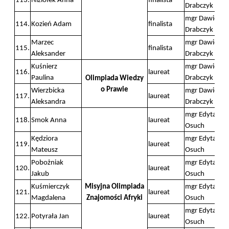
113.
Niziołek Anna
finalista
Drabczyk
mgr Dawid
114.
Kozień Adam
finalista
Drabczyk
Marzec
mgr Dawid
115.
finalista
Aleksander
Drabczyk
Kuśnierz
mgr Dawid
116.
laureat
Paulina
Drabczyk
Olimpiada Wiedzy
o Prawie
Wierzbicka
mgr Dawid
117.
laureat
Aleksandra
Drabczyk
mgr Edyta
118.
Smok Anna
laureat
Osuch
Kędziora
mgr Edyta
119.
laureat
Mateusz
Osuch
Pobożniak
mgr Edyta
120.
laureat
Jakub
Osuch
Kuśmierczyk
Misyjna Olimpiada
mgr Edyta
121.
laureat
Magdalena
Znajomości Afryki
Osuch
mgr Edyta
122.
Potyrała Jan
laureat
Osuch