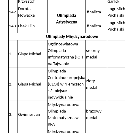
Krzysztof
Garlicki
Dorota
mgr Michał
142.
finalista
Nowacka
Puchalski
Olimpiada
Artystyczna
mgr Michał
143.
Lisak Filip
finalista
Puchalski
Olimpiady Międzynarodowe
Ogólnoświatowa
Olimpiada
srebrny
1.
Glapa Michał
Informatyczna (IOI)
medal
na Tajwanie
Olimpiada
Centralnoeuropejska
złoty
2.
Glapa Michał
(CEOI) w Niemczech
medal
- 2 miejsce
indywidualnie
Międzynarodowa
Olimpiada
brązowy
3.
Gwinner Jan
Matematyczna w
medal
RPA
Międzynarodowa