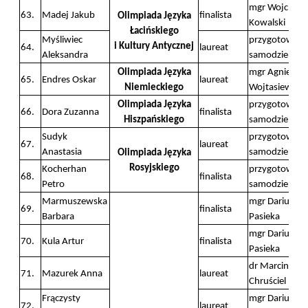
mgr Wojciech
63.
Madej Jakub
finalista
Olimpiada Języka
Kowalski
Łacińskiego
Myśliwiec
przygotowani
i Kultury Antycznej
64.
laureat
Aleksandra
samodzielne
Olimpiada Języka
mgr Agnieszk
65.
Endres Oskar
laureat
Niemieckiego
Wojtasiewicz
Olimpiada Języka
przygotowani
66.
Dora Zuzanna
finalista
Hiszpańskiego
samodzielne
Sudyk
przygotowani
67.
laureat
Anastasia
samodzielne
Olimpiada Języka
Rosyjskiego
Kocherhan
przygotowani
68.
finalista
Petro
samodzielne
Marmuszewska
mgr Dariusz
69.
finalista
Barbara
Pasieka
mgr Dariusz
70.
Kula Artur
finalista
Pasieka
dr Marcin
71.
Mazurek Anna
laureat
Chruściel
Frączysty
mgr Dariusz
72.
laureat