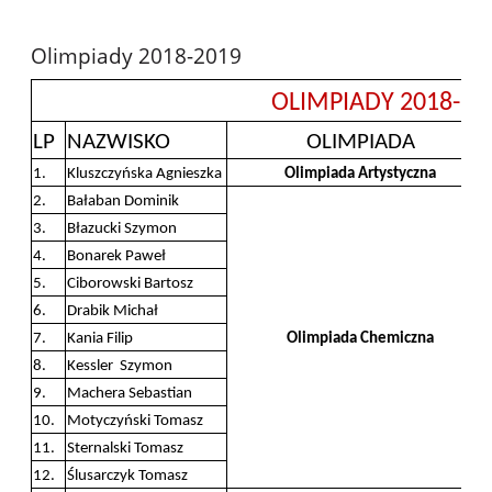
Olimpiady 2018-2019
OLIMPIADY 2018-20
LP
NAZWISKO
OLIMPIADA
1.
Kluszczyńska Agnieszka
Olimpiada Artystyczna
2.
Bałaban Dominik
3.
Błazucki Szymon
4.
Bonarek Paweł
5.
Ciborowski Bartosz
6.
Drabik Michał
7.
Kania Filip
Olimpiada Chemiczna
8.
Kessler Szymon
9.
Machera Sebastian
10.
Motyczyński Tomasz
11.
Sternalski Tomasz
12.
Ślusarczyk Tomasz