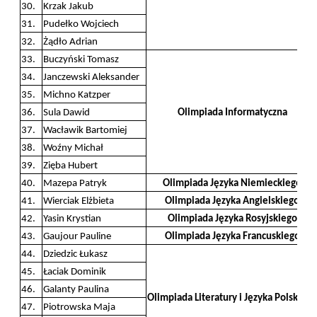
30.
Krzak Jakub
31.
Pudełko Wojciech
32.
Żądło Adrian
33.
Buczyński Tomasz
34.
Janczewski Aleksander
35.
Michno Katzper
36.
Sula Dawid
Olimpiada Informatyczna
37.
Wacławik Bartomiej
38.
Woźny Michał
39.
Zięba Hubert
40.
Mazepa Patryk
Olimpiada Języka Niemieckiego
41.
Wierciak Elżbieta
Olimpiada Języka Angielskiego
42.
Yasin Krystian
Olimpiada Języka Rosyjskiego
43.
Gaujour Pauline
Olimpiada Języka Francuskiego
44.
Dziedzic Łukasz
45.
Łaciak Dominik
46.
Galanty Paulina
Olimpiada Literatury i Języka Polskieg
47.
Piotrowska Maja