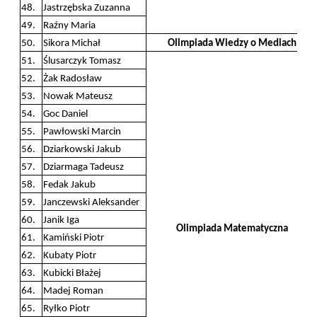
48.
Jastrzębska Zuzanna
49.
Raźny Maria
50.
Sikora Michał
Olimpiada Wiedzy o Mediach
51.
Ślusarczyk Tomasz
52.
Żak Radosław
53.
Nowak Mateusz
54.
Goc Daniel
55.
Pawłowski Marcin
56.
Dziarkowski Jakub
57.
Dziarmaga Tadeusz
58.
Fedak Jakub
59.
Janczewski Aleksander
60.
Janik Iga
Olimpiada Matematyczna
61.
Kamiński Piotr
62.
Kubaty Piotr
63.
Kubicki Błażej
64.
Madej Roman
65.
Ryłko Piotr