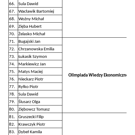
66.
Sula Dawid
67.
Wacławik Bartomiej
68.
Woźny Michał
69.
Zięba Hubert
70.
Żelasko Michał
71.
Bugajski Jan
72.
Chrzanowska Emilia
73.
Łukasik Szymon
74.
Markiewicz Jan
75.
Matys Maciej
Olimpiada Wiedzy Ekonomicznej
76.
Nieckarz Piotr
77.
Ryłko Piotr
78.
Sula Dawid
79.
Ślusarz Olga
80.
Ziębowcz Tomasz
81.
Gruszecki Filip
82.
Krawczyk Piotr
83.
Dybeł Kamila