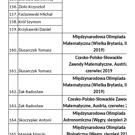
156.
Zioło Krzysztof
157.
Faciszewski Michał
158.
Król Szymon
159.
Krzykawski Daniel
Międzynarodowa Olimpiada
Matematyczna (Wielka Brytania, lipiec
160.
Ślusarczyk Tomasz
2019)
Czesko-Polsko-Słowackie
Zawody Matematyczne, Austria,
161.
Ślusarczyk Tomasz
czerwiec 2019
Międzynarodowa Olimpiada
Matematyczna (Wielka Brytania, lipiec
162.
Żak Radosław
2019)
Czesko-Polsko-Słowackie Zawody
163.
Żak Radosław
Matematyczne, Austria, czerwiec 2019
Międzynarodowa Olimpiada
164.
Skoczypiec Antoni
Astronomiczna (Węgry, sierpień 2019)
Międzynarodowa Olimpiada
165.
Maniak Marcin
Biologiczna (Węgry, sierpień 2019)