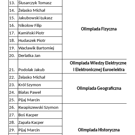
13.
Ślusarczyk Tomasz
14.
Żelasko Michał
15.
Jakubowski Łukasz
16.
Nikolow Filip
Olimpiada Fizyczna
17.
Kamiński Piotr
18.
Hudaszek Piotr
19.
Wacławik Bartomiej
20.
Derlatka Jan
Olimpiada Wiedzy Elektrycznej
21.
Podolak Jakub
i Elektronicznej Euroelektra
22.
Żelasko Michał
23.
Król Szymon
Olimpiada Geograficzna
24.
Białas Paweł
25.
Pijaj Marcin
26.
Kwapiszewski Szymon
27.
Boś Kacper
28.
Zapała Kacper
29.
Pijaj Marcin
Olimpiada Historyczna