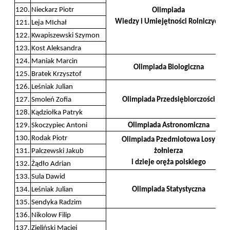
120.
Nieckarz Piotr
Olimpiada
Wiedzy i Umiejętności Rolniczych
121.
Leja MIchał
122.
Kwapiszewski Szymon
123.
Kost Aleksandra
124.
Maniak Marcin
Olimpiada Biologiczna
125.
Bratek Krzysztof
126.
Leśniak Julian
127.
Smoleń Zofia
Olimpiada Przedsiębiorczości
128.
Kądziołka Patryk
129.
Skoczypiec Antoni
Olimpiada Astronomiczna
130.
Rodak Piotr
Olimpiada Pzedmiotowa Losy
131.
Palczewski Jakub
żołnierza
i dzieje oręża polskiego
132.
Żądło Adrian
133.
Sula Dawid
134.
Leśniak Julian
Olimpiada Statystyczna
135.
Sendyka Radzim
136.
Nikolow Filip
137.
Zieliński Maciej