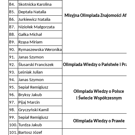
84.
Skotnicka Karolina
85.
Deptała Natalia
Misyjna Olimpiada Znajomości Afryki
86.
Jurkiewicz Natalia
87.
Niziołek Małgorzata
88.
Gałka Michał
89.
Rząsa Miriam
90.
Rymaszewska Weronika
91.
Janas Szymon
92.
Ślusarski Franciszek
Olimpiada Wiedzy o Państwie i Prawie
93.
Leśniak Julian
94.
Janas Szymon
95.
Sepiał Remigiusz
Olimpiada Wiedzy o Polsce
96.
Bryksy Jakub
i Świecie Współczesnym
97.
Pijaj Marcin
98.
Gryczyński Kamil
99.
Sepiał Remigiusz
Olimpiada Wiedzy o Prawie
100.
Turdza Jakub
101.
Bartosz Józef