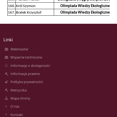
166.
Król Szymon
Olimpiada Wiedzy Ekologicznej
167.
Bratek Krzysztof
Olimpiada Wiedzy Ekologicznej
Linki
Webmaster
Wsparcie techniczne
Informacje o dostępności
Informacje prawne
Polityka prywatności
Metryczka
Mapa strony
O nas
Kontakt