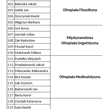
102.
Babuśka Jakub
103.
Gałek Jan
Olimpiada Filozoficzna
104.
Gryczyński Kamil
105.
Węgrzyn Barbara
106.
Gut Anna
107.
Leśniak Julian
Międzynarodowa
108.
Żak Radosław
Olimpiada Lingwistyczna
109.
Musiał Karol
110.
Malcharek Milena
111.
Pudełko Wojciech
112.
Przelaskowski Jakub
113.
Mieszaniec Aleksandra
114.
Boś Kacper
Olimpiada Mediewistyczna
115.
Sak Szymon
116.
Balcerowski Jan
117.
Barta Karol
118.
Chodak Katarzyna
119.
Sula Dawid