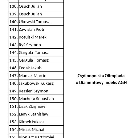
138.
Osuch Julian
139.
Osuch Julian
140.
Ukowski Tomasz
141.
Zawiślan Piotr
142.
Kotulski Marek
143.
Ryś Szymon
144.
Gargula Tomasz
145.
Gargula Tomasz
146.
Fedak Jakub
147.
Maniak Marcin
Ogólnopolska Olimpiada
o Diamentowy Indeks AGH
148.
Jakubowski Łukasz
149.
Kessler Szymon
150.
Machera Sebastian
151.
Lisak Zbigniew
152.
Łenyk Stanisław
153.
Klimek Łukasz
154.
Misiak Michał
155.
Błoniarz Bartłomiej