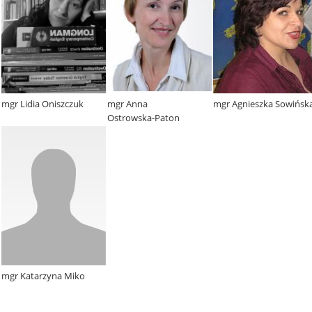
mgr Lidia Oniszczuk
mgr Anna
mgr Agnieszka Sowińsk
Ostrowska-Paton
mgr Katarzyna Miko