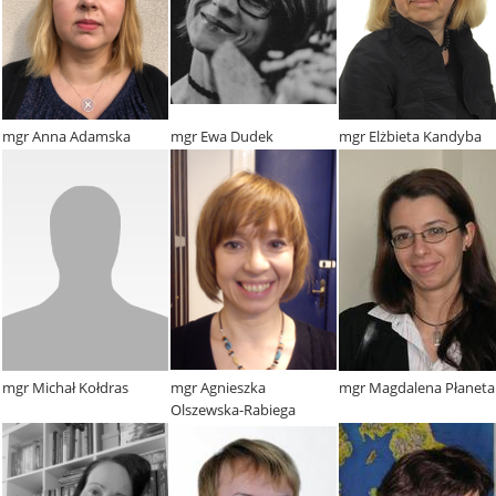
mgr Anna Adamska
mgr Ewa Dudek
mgr Elżbieta Kandyba
mgr Michał Kołdras
mgr Agnieszka
mgr Magdalena Płaneta
Olszewska-Rabiega