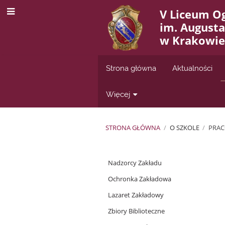
V Liceum O
im. August
w Krakowie
Strona główna
Aktualności
Więcej
STRONA GŁÓWNA
/
O SZKOLE
/
PRA
Pracownicy
Nadzorcy Zakładu
Ochronka Zakładowa
Lazaret Zakładowy
Zbiory Biblioteczne