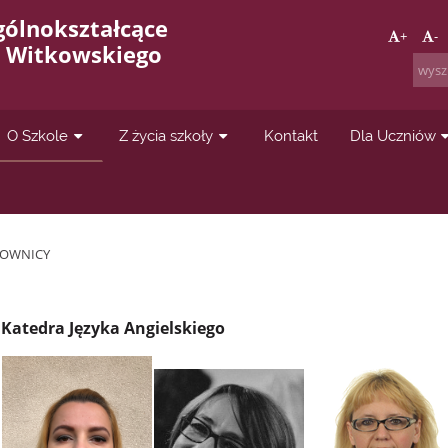
gólnokształcące
+
-
a Witkowskiego
O Szkole
Z życia szkoły
Kontakt
Dla Uczniów
COWNICY
Katedra Języka Angielskiego