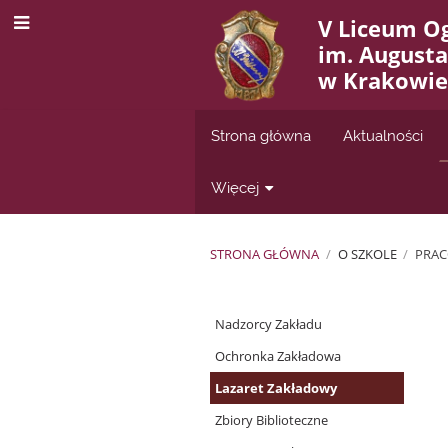
V Liceum O
im. August
w Krakowie
Strona główna
Aktualności
Więcej
STRONA GŁÓWNA
/
O SZKOLE
/
PRA
Pracownicy
Nadzorcy Zakładu
Ochronka Zakładowa
Lazaret Zakładowy
Zbiory Biblioteczne