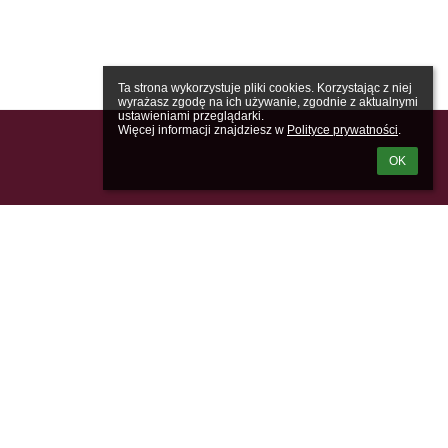
Ta strona wykorzystuje pliki cookies. Korzystając z niej 
wyrażasz zgodę na ich używanie, zgodnie z aktualnymi 
ustawieniami przeglądarki.

Więcej informacji znajdziesz w 
Polityce prywatności
.
OK