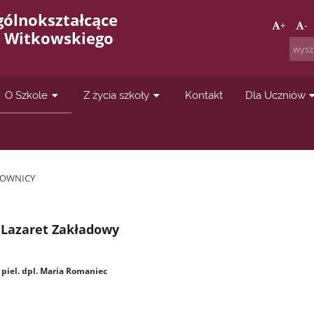
gólnokształcące
+
-
a Witkowskiego
O Szkole
Z życia szkoły
Kontakt
Dla Uczniów
COWNICY
Lazaret Zakładowy
piel. dpl. Maria Romaniec