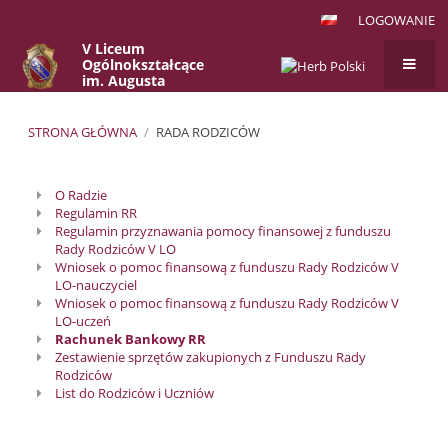
LOGOWANIE
V Liceum
Ogólnokształcące
im. Augusta
Witkowskiego
w Krakowie
STRONA GŁÓWNA
/
RADA RODZICÓW
Rada
O Radzie
Rodziców
Regulamin RR
Regulamin przyznawania pomocy finansowej z funduszu
Rady Rodziców V LO
Wniosek o pomoc finansową z funduszu Rady Rodziców V
LO-nauczyciel
Wniosek o pomoc finansową z funduszu Rady Rodziców V
LO-uczeń
Rachunek Bankowy RR
Zestawienie sprzętów zakupionych z Funduszu Rady
Rodziców
List do Rodziców i Uczniów