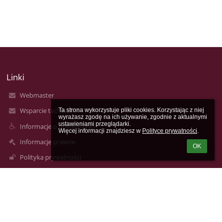
Linki
Webmaster
Wsparcie techniczne
Ta strona wykorzystuje pliki cookies. Korzystając z niej 
wyrażasz zgodę na ich używanie, zgodnie z aktualnymi 
ustawieniami przeglądarki.

Informacje o dostępności
Więcej informacji znajdziesz w 
Polityce prywatności
.
Informacje prawne
OK
Polityka prywatności
Metryczka
Mapa strony
O nas
Kontakt