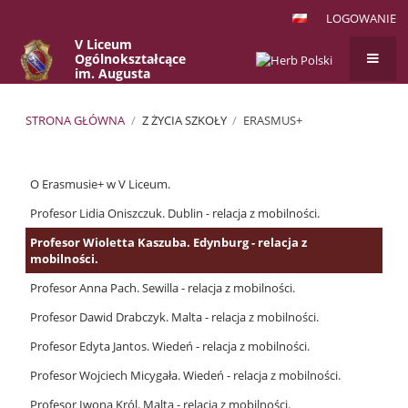
LOGOWANIE
V Liceum
Ogólnokształcące
im. Augusta
Witkowskiego
w Krakowie
STRONA GŁÓWNA
/
Z ŻYCIA SZKOŁY
/
ERASMUS+
Erasmus+
O Erasmusie+ w V Liceum.
Profesor Lidia Oniszczuk. Dublin - relacja z mobilności.
Profesor Wioletta Kaszuba. Edynburg - relacja z
mobilności.
Profesor Anna Pach. Sewilla - relacja z mobilności.
Profesor Dawid Drabczyk. Malta - relacja z mobilności.
Profesor Edyta Jantos. Wiedeń - relacja z mobilności.
Profesor Wojciech Micygała. Wiedeń - relacja z mobilności.
Profesor Iwona Król. Malta - relacja z mobilności.