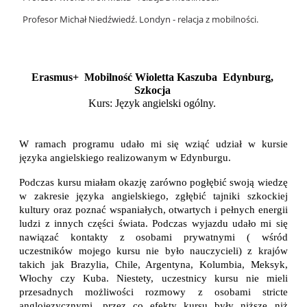
Profesor Michał Niedźwiedź. Londyn - relacja z mobilności.
Erasmus+  Mobilność Wioletta Kaszuba  Edynburg, 
Szkocja 
Kurs: Język angielski ogólny. 
W ramach programu udało mi się wziąć udział w kursie 
języka angielskiego realizowanym w Edynburgu. 
Podczas kursu miałam okazję zarówno pogłębić swoją wiedzę 
w zakresie języka angielskiego, zgłębić tajniki szkockiej 
kultury oraz poznać wspaniałych, otwartych i pełnych energii 
ludzi z innych części świata. Podczas wyjazdu udało mi się 
nawiązać kontakty z osobami prywatnymi ( wśród 
uczestników mojego kursu nie było nauczycieli) z krajów 
takich jak Brazylia, Chile, Argentyna, Kolumbia, Meksyk, 
Włochy czy Kuba. 
Niestety, uczestnicy kursu nie mieli 
przesadnych możliwości rozmowy z osobami stricte 
anglojęzycznymi, przez co efekty kursu były niższe niż 