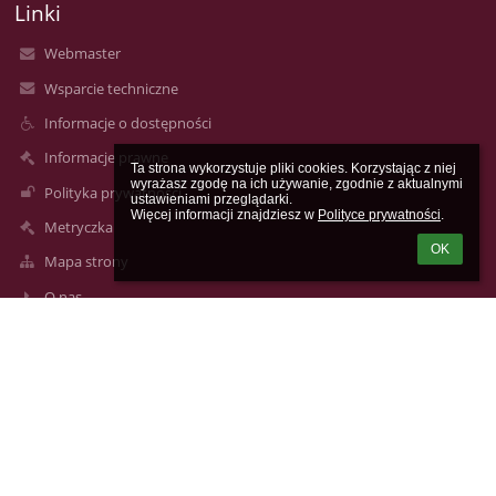
Linki
Webmaster
Wsparcie techniczne
Informacje o dostępności
Informacje prawne
Ta strona wykorzystuje pliki cookies. Korzystając z niej 
wyrażasz zgodę na ich używanie, zgodnie z aktualnymi 
Polityka prywatności
ustawieniami przeglądarki.

Więcej informacji znajdziesz w 
Polityce prywatności
.
Metryczka
OK
Mapa strony
O nas
Kontakt
Aktualności
Kontakty
V Liceum Ogólnokształcące im. Augusta Witkowskiego w
Krakowie