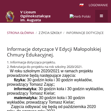
LOGOWANIE
V Liceum
Ogólnokształcące
im. Augusta
Witkowskiego
w Krakowie
STRONA GŁÓWNA
/
Z ŻYCIA SZKOŁY
/
INFORMACJE DOTYCZĄCE
Informacje
Informacje dotyczące V Edycji Małopolskiej
dotyczące
Chmury Edukacyjnej.
1.
Informacja dotycząca projektu.
2. Rekrutacja do projektu na rok szkolny 2020/2021.
W roku szkolnym 2020/2021 w ramach projektu
prowadzone będą następujące zajęcia:
fizyka:
30 godzin koła i 30 godzin wykładów,
prowadzący Tomasz Zając;
informatyka:
30 godzin koła i 30 godzin wykładów,
prowadzący Tomasz Kielar;
matematyka:
30 godzin koła i 30 godzin
wykładów, prowadzący Tomasz Kielar;
Zajęcia odbywać się będą od października 2020