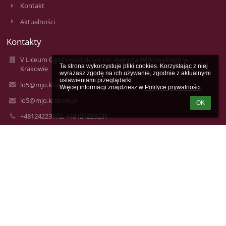
Kontakt
Aktualności
Kontakty
V Liceum Ogólnokształcące im. Augusta Witkowskiego w
Ta strona wykorzystuje pliki cookies. Korzystając z niej 
Krakowie
wyrażasz zgodę na ich używanie, zgodnie z aktualnymi 
ustawieniami przeglądarki.

lo5@mjo.krakow.pl
Więcej informacji znajdziesz w 
Polityce prywatności
.
lo5@mjo.krakow.pl
OK
+48124223172, +48124229231
V Liceum Ogólnokształcące im. Augusta Witkowskiego
ul. Studencka 12
31-116 Kraków
31-116 Kraków
Poland
Anna Borowczak - Inspektor Ochrony Danych
e-mail: inspektor4@mjo.krakow.pl