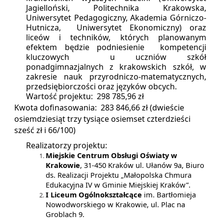
Jagielloński, Politechnika Krakowska,
Uniwersytet Pedagogiczny, Akademia Górniczo-
Hutnicza, Uniwersytet Ekonomiczny) oraz
liceów i techników, których planowanym
efektem będzie podniesienie kompetencji
kluczowych u uczniów szkół
ponadgimnazjalnych z krakowskich szkół, w
zakresie nauk przyrodniczo-matematycznych,
przedsiębiorczości oraz języków obcych.
Wartość projektu: 298 785,96 zł
Kwota dofinasowania: 283 846,66 zł (dwieście
osiemdziesiąt trzy tysiące osiemset czterdzieści
sześć zł i 66/100)
Realizatorzy projektu:
Miejskie Centrum Obsługi Oświaty w
Krakowie
, 31-450 Kraków ul. Ułanów 9a, Biuro
ds. Realizacji Projektu „Małopolska Chmura
Edukacyjna IV w Gminie Miejskiej Kraków”.
I Liceum Ogólnokształcące
im. Bartłomieja
Nowodworskiego w Krakowie, ul. Plac na
Groblach 9.