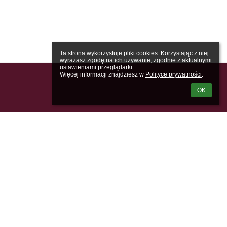
Ta strona wykorzystuje pliki cookies. Korzystając z niej 
wyrażasz zgodę na ich używanie, zgodnie z aktualnymi 
ustawieniami przeglądarki.

Więcej informacji znajdziesz w 
Polityce prywatności
.
OK