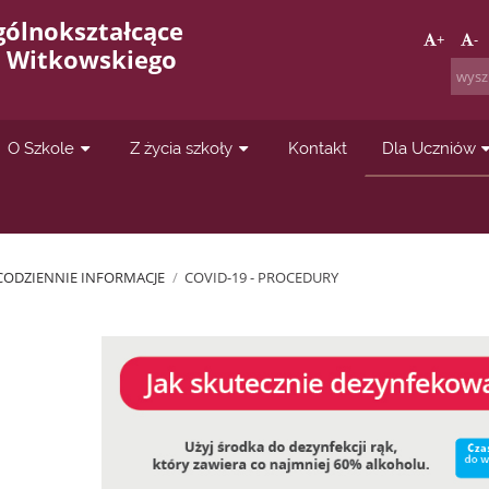
gólnokształcące
+
-
a Witkowskiego
O Szkole
Z życia szkoły
Kontakt
Dla Uczniów
CODZIENNIE INFORMACJE
/
COVID-19 - PROCEDURY