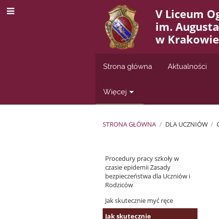
V Liceum O
im. August
w Krakowie
Strona główna
Aktualności
Więcej
STRONA GŁÓWNA
/
DLA UCZNIÓW
/
COVID-
Procedury pracy szkoły w
19
czasie epidemii Zasady
bezpieczeństwa dla Uczniów i
-
Rodziców
procedury
Jak skutecznie myć ręce
Jak skutecznie