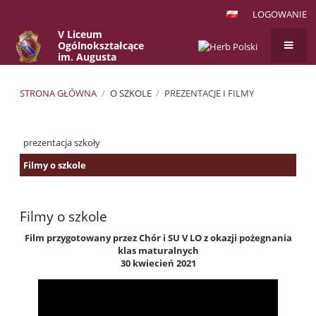
LOGOWANIE
V Liceum
Ogólnokształcące
im. Augusta
Witkowskiego
w Krakowie
STRONA GŁÓWNA
/
O SZKOLE
/
PREZENTACJE I FILMY
Prezentacje
prezentacja szkoły
i
Filmy
Filmy o szkole
Filmy o szkole
Film przygotowany przez Chór i SU V LO z okazji pożegnania
klas maturalnych
30 kwiecień 2021