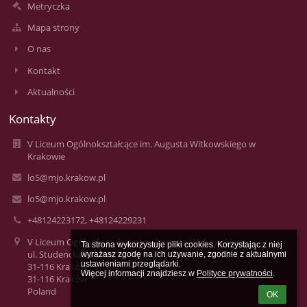
Metryczka
Mapa strony
O nas
Kontakt
Aktualności
Kontakty
V Liceum Ogólnokształcące im. Augusta Witkowskiego w
Krakowie
lo5@mjo.krakow.pl
lo5@mjo.krakow.pl
+48124223172, +48124229231
V Liceum Ogólnokształcące im. Augusta Witkowskiego
Ta strona wykorzystuje pliki cookies. Korzystając z niej 
ul. Studencka 12
wyrażasz zgodę na ich używanie, zgodnie z aktualnymi 
ustawieniami przeglądarki.

31-116 Kraków
Więcej informacji znajdziesz w 
Polityce prywatności
.
31-116 Kraków
Poland
OK