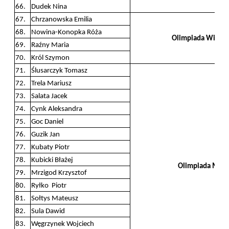
66.
Dudek Nina
67.
Chrzanowska Emilia
68.
Nowina-Konopka Róża
Olimpiada Wiedzy
69.
Raźny Maria
70.
Król Szymon
71.
Ślusarczyk Tomasz
72.
Trela Mariusz
73.
Salata Jacek
74.
Cynk Aleksandra
75.
Goc Daniel
76.
Guzik Jan
77.
Kubaty Piotr
78.
Kubicki Błażej
Olimpiada Mat
79.
Mrzigod Krzysztof
80.
Ryłko Piotr
81.
Sołtys Mateusz
82.
Sula Dawid
83.
Węgrzynek Wojciech