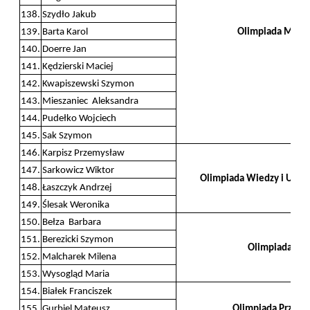
138.
Szydło Jakub
139.
Barta Karol
Olimpiada Medie
140.
Doerre Jan
141.
Kędzierski Maciej
142.
Kwapiszewski Szymon
143.
Mieszaniec Aleksandra
144.
Pudełko Wojciech
145.
Sak Szymon
146.
Karpisz Przemysław
147.
Sarkowicz Wiktor
Olimpiada Wiedzy i Umiej
148.
Łaszczyk Andrzej
149.
Ślesak Weronika
150.
Bełza Barbara
151.
Berezicki Szymon
Olimpiada Bio
152.
Malcharek Milena
153.
Wysogląd Maria
154.
Białek Franciszek
155.
Gurbiel Mateusz
Olimpiada Przedsi