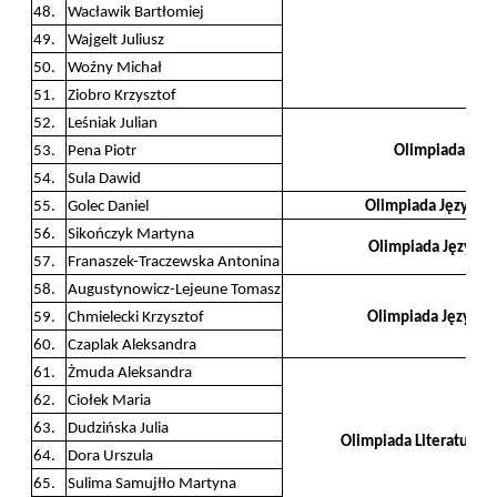
48.
Wacławik Bartłomiej
49.
Wajgelt Juliusz
50.
Woźny Michał
51.
Ziobro Krzysztof
52.
Leśniak Julian
53.
Pena Piotr
Olimpiada Stat
54.
Sula Dawid
55.
Golec Daniel
Olimpiada Języka 
56.
Sikończyk Martyna
Olimpiada Języka 
57.
Franaszek-Traczewska Antonina
58.
Augustynowicz-Lejeune Tomasz
59.
Chmielecki Krzysztof
Olimpiada Języka 
60.
Czaplak Aleksandra
61.
Żmuda Aleksandra
62.
Ciołek Maria
63.
Dudzińska Julia
Olimpiada Literatury i
64.
Dora Urszula
65.
Sulima Samujłło Martyna