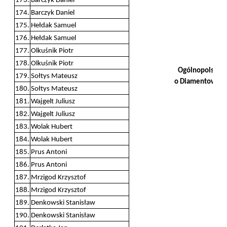
173.
Barczyk Daniel
174.
Barczyk Daniel
175.
Hełdak Samuel
176.
Hełdak Samuel
177.
Olkuśnik Piotr
178.
Olkuśnik Piotr
Ogólnopolska O
179.
Sołtys Mateusz
o Diamentowy I
180.
Sołtys Mateusz
181.
Wajgelt Juliusz
182.
Wajgelt Juliusz
183.
Wolak Hubert
184.
Wolak Hubert
185.
Prus Antoni
186.
Prus Antoni
187.
Mrzigod Krzysztof
188.
Mrzigod Krzysztof
189.
Denkowski Stanisław
190.
Denkowski Stanisław