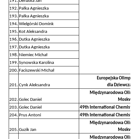
191.
Derlatka Jan
192.
Pałka Agnieszka
193.
Pałka Agnieszka
194.
Wielgórski Domink
195.
Kot Aleksandra
196.
Dutka Agnieszka
197.
Dutka Agnieszka
198.
Niemiec Michał
199.
Synowska Karolina
200.
Faciszewski MIchał
Europejska Olimpiad
201.
Cynk Aleksandra
dla Dziewcząt we
Międzynarodowa Olimpiad
202.
Golec Daniel
Moskwa 2
203.
Golec Daniel
49th International Chemistry 
204.
Prus Antoni
49th International Chemistry 
Międzynarodowa Olimpiad
205.
Guzik Jan
Moskwa 2
Międzynarodowa Olimpiad