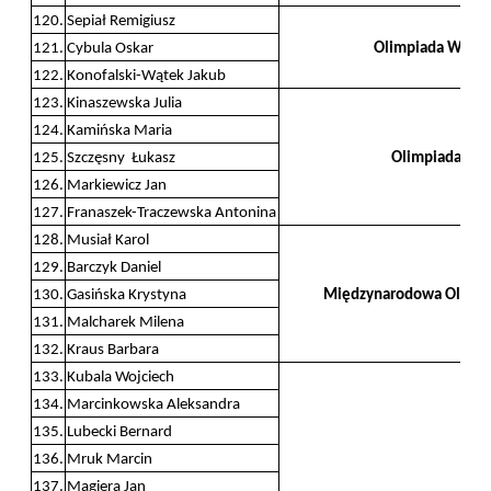
120.
Sepiał Remigiusz
121.
Cybula Oskar
Olimpiada Wiedz
122.
Konofalski-Wątek Jakub
123.
Kinaszewska Julia
124.
Kamińska Maria
125.
Szczęsny Łukasz
Olimpiada Filo
126.
Markiewicz Jan
127.
Franaszek-Traczewska Antonina
128.
Musiał Karol
129.
Barczyk Daniel
130.
Gasińska Krystyna
Międzynarodowa Olimpia
131.
Malcharek Milena
132.
Kraus Barbara
133.
Kubala Wojciech
134.
Marcinkowska Aleksandra
135.
Lubecki Bernard
136.
Mruk Marcin
137.
Magiera Jan