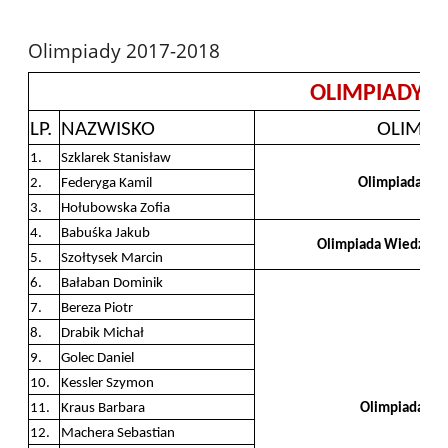
Olimpiady 2017-2018
OLIMPIADY 2
LP.
NAZWISKO
OLIMPI
1.
Szklarek Stanisław
2.
Federyga Kamil
Olimpiada Art
3.
Hołubowska Zofia
4.
Babuśka Jakub
Olimpiada Wiedzy o 
5.
Szołtysek Marcin
6.
Bałaban Dominik
7.
Bereza Piotr
8.
Drabik Michał
9.
Golec Daniel
10.
Kessler Szymon
11.
Kraus Barbara
Olimpiada Ch
12.
Machera Sebastian