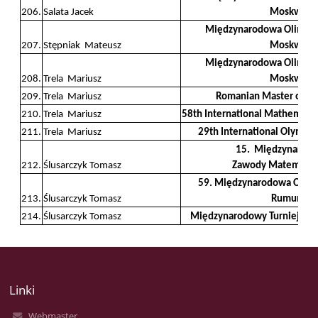
206.
Salata Jacek
Moskwa 2
Międzynarodowa Olimpiad
207.
Stępniak Mateusz
Moskwa 2
Międzynarodowa Olimpiad
208.
Trela Mariusz
Moskwa 2
209.
Trela Mariusz
Romanian Master of Ma
210.
Trela Mariusz
58th International Mathematic
211.
Trela Mariusz
29th International Olympia
15. Międzynarod
212.
Ślusarczyk Tomasz
Zawody Matematyc
59. Międzynarodowa Olimp
213.
Ślusarczyk Tomasz
Rumunia 
214.
Ślusarczyk Tomasz
Międzynarodowy Turniej Ch
Linki
Webmaster