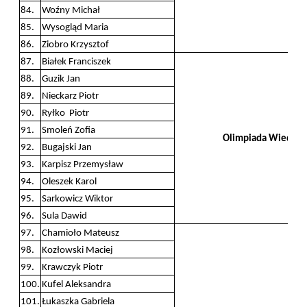
84.
Woźny Michał
85.
Wysogląd Maria
86.
Ziobro Krzysztof
87.
Białek Franciszek
88.
Guzik Jan
89.
Nieckarz Piotr
90.
Ryłko Piotr
91.
Smoleń Zofia
Olimpiada Wiedzy 
92.
Bugajski Jan
93.
Karpisz Przemysław
94.
Oleszek Karol
95.
Sarkowicz Wiktor
96.
Sula Dawid
97.
Chamioło Mateusz
98.
Kozłowski Maciej
99.
Krawczyk Piotr
100.
Kufel Aleksandra
101.
Łukaszka Gabriela