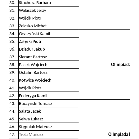
30.
Stachura Barbara
31.
Walaszek Jerzy
32.
Wójcik Piotr
33.
Żelasko Michał
34.
Gryczyński Kamil
35.
Załęski Piotr
36.
Dziadur Jakub
37.
Sierant Bartosz
38.
Pasek Wojciech
Olimpiada His
39.
Ostafin Bartosz
40.
Kotwica Wojciech
41.
Wójcik Piotr
42.
Federyga Kamil
43.
Buczyński Tomasz
44.
Salata Jacek
45.
Selwa Łukasz
46.
Stępniak Mateusz
47.
Trela Mariusz
Olimpiada Info