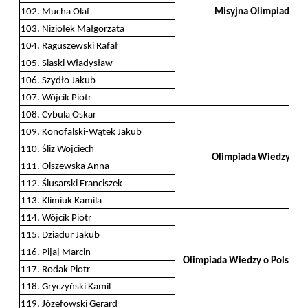
102.
Mucha Olaf
Misyjna Olimpiada Zn
103.
Niziołek Małgorzata
104.
Raguszewski Rafał
105.
Slaski Władysław
106.
Szydło Jakub
107.
Wójcik Piotr
108.
Cybula Oskar
109.
Konofalski-Wątek Jakub
110.
Śliz Wojciech
Olimpiada Wiedzy o Pa
111.
Olszewska Anna
112.
Ślusarski Franciszek
113.
Klimiuk Kamila
114.
Wójcik Piotr
115.
Dziadur Jakub
116.
Pijaj Marcin
Olimpiada Wiedzy o Polsce i
117.
Rodak Piotr
118.
Gryczyński Kamil
119.
Józefowski Gerard