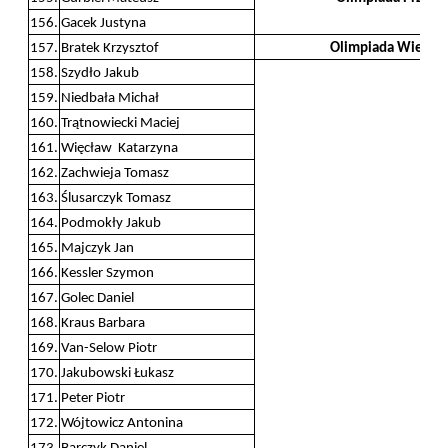
156.
Gacek Justyna
157.
Bratek Krzysztof
Olimpiada Wiedzy 
158.
Szydło Jakub
159.
Niedbała Michał
160.
Trątnowiecki Maciej
161.
Więcław Katarzyna
162.
Zachwieja Tomasz
163.
Ślusarczyk Tomasz
164.
Podmokły Jakub
165.
Majczyk Jan
166.
Kessler Szymon
167.
Golec Daniel
168.
Kraus Barbara
169.
Van-Selow Piotr
170.
Jakubowski Łukasz
171.
Peter Piotr
172.
Wójtowicz Antonina