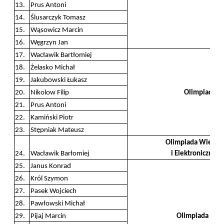
13.
Prus Antoni
14.
Ślusarczyk Tomasz
15.
Wąsowicz Marcin
16.
Węgrzyn Jan
17.
Wacławik Bartłomiej
18.
Żelasko Michał
19.
Jakubowski Łukasz
20.
Nikolow Filip
Olimpiada Fi
21.
Prus Antoni
22.
Kamiński Piotr
23.
Stępniak Mateusz
Olimpiada Wiedzy 
24.
Wacławik Barłomiej
i Elektronicznej 
25.
Janus Konrad
26.
Król Szymon
27.
Pasek Wojciech
28.
Pawłowski Michał
29.
Pijaj Marcin
Olimpiada Geog