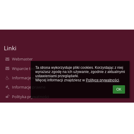
Linki
Webmaster
Ta strona wykorzystuje pliki cookies. Korzystając z niej 
Wsparcie techniczne
wyrażasz zgodę na ich używanie, zgodnie z aktualnymi 
ustawieniami przeglądarki.

Informacje o dostępności
Więcej informacji znajdziesz w 
Polityce prywatności
.
Informacje prawne
OK
Polityka prywatności
Metryczka
Mapa strony
O nas
Kontakt