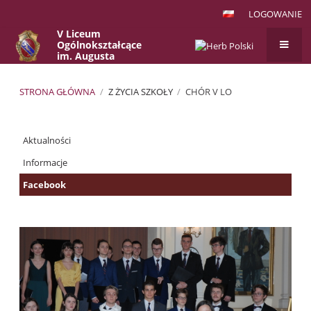
LOGOWANIE
V Liceum
Ogólnokształcące
im. Augusta
Witkowskiego
w Krakowie
STRONA GŁÓWNA
/
Z ŻYCIA SZKOŁY
/
CHÓR V LO
Chór
Aktualności
V
LO
Informacje
Facebook