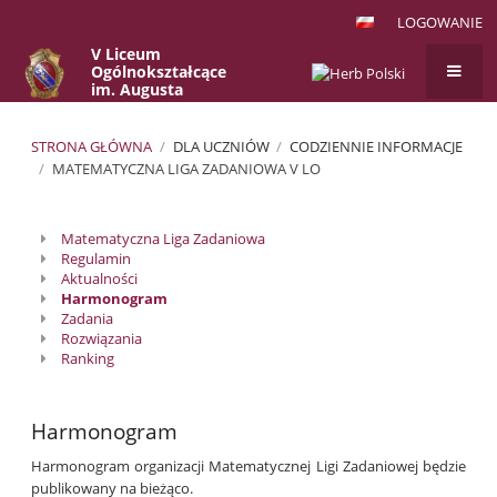
LOGOWANIE
V Liceum
Ogólnokształcące
im. Augusta
Witkowskiego
w Krakowie
STRONA GŁÓWNA
/
DLA UCZNIÓW
/
CODZIENNIE INFORMACJE
/
MATEMATYCZNA LIGA ZADANIOWA V LO
Matematyczna
Matematyczna Liga Zadaniowa
Liga
Regulamin
Zadaniowa
Aktualności
Harmonogram
V
Zadania
LO
Rozwiązania
Ranking
Harmonogram
Harmonogram organizacji Matematycznej Ligi Zadaniowej będzie
publikowany na bieżąco.