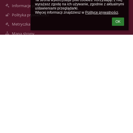
Ta strona wykorzystuje pliki cookies. Korzystając z niej 
wyrażasz zgodę na ich używanie, zgodnie z aktualnymi 
Informacje prawne
ustawieniami przeglądarki.

Więcej informacji znajdziesz w 
Polityce prywatności
.
Polityka prywatności
OK
Metryczka
Mapa strony
O nas
Kontakt
Aktualności
Kontakty
V Liceum Ogólnokształcące im. Augusta Witkowskiego w
Krakowie
lo5@mjo.krakow.pl
lo5@mjo.krakow.pl
+48124223172, +48124229231
V Liceum Ogólnokształcące im. Augusta Witkowskiego
ul. Studencka 12