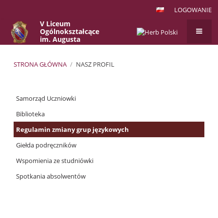
LOGOWANIE
V Liceum
Ogólnokształcące
im. Augusta
Witkowskiego
w Krakowie
STRONA GŁÓWNA
/
NASZ PROFIL
Nasz
Samorząd Uczniowki
profil
Biblioteka
Regulamin zmiany grup językowych
Giełda podręczników
Wspomienia ze studniówki
Spotkania absolwentów