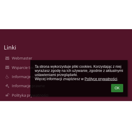
Linki
Webmaster
Ta strona wykorzystuje pliki cookies. Korzystając z niej 
Wsparcie techniczne
wyrażasz zgodę na ich używanie, zgodnie z aktualnymi 
ustawieniami przeglądarki.

Informacje o dostępności
Więcej informacji znajdziesz w 
Polityce prywatności
.
Informacje prawne
OK
Polityka prywatności
Metryczka
Mapa strony
O nas
Kontakt