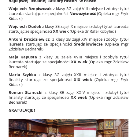
najlepszej licealnej katedry Historii w Polsce
.
Wojciech Rzepiszczak
z klasy 3G zajął VIII miejsce i zdobył tytuł
laureata startując ze specjalności
Nowożytność
(Opieka mgr Eryk
Kidacki)
Wojciech Dudek
z klasy 3E zajął IX miejsce i zdobył tytuł laureata
startując ze specjalności
XX wiek
(Opieka dr Rafał Kobylec )
Antoni Droździewicz
z klasy 3B zajął XIV miejsce i zdobył tytuł
laureata startując ze specjalności
Średniowiecze
(Opieka mgr
Zdzisław Bednarek)
Maja Kapusta
z klasy 3B zajęła XVIII miejsce i zdobyła tytuł
laureata startując ze specjalności
XX wiek
(Opieka mgr Zdzisław
Bednarek)
Maria Szybka
z klasy 3G zajęła XXII miejsce i zdobyła tytuł
finalisty startując ze specjalności
XIX wiek
(Opieka mgr Eryk
Kidacki)
Roman Stanecki
z klasy 3B zajął XXIV miejsce i zdobył tytuł
finalisty startując ze specjalności
XX wiek
(Opieka mgr Zdzisław
Bednarek)
GRATULACJE !