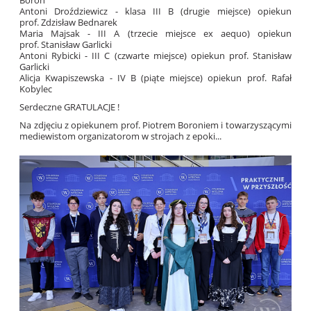
Antoni Droździewicz - klasa III B (drugie miejsce) opiekun
prof. Zdzisław Bednarek
Maria Majsak - III A (trzecie miejsce ex aequo) opiekun
prof. Stanisław Garlicki
Antoni Rybicki - III C (czwarte miejsce) opiekun prof. Stanisław
Garlicki
Alicja Kwapiszewska - IV B (piąte miejsce) opiekun prof. Rafał
Kobylec
Serdeczne GRATULACJE !
Na zdjęciu z opiekunem prof. Piotrem Boroniem i towarzyszącymi
mediewistom organizatorom w strojach z epoki...