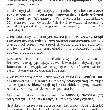
Statystycznej
, zajmując
I miejsce w finale ogólnopolskim
tego
prestiżowego konkursu.
Finał X edycji Olimpiady Statystycznej odbył się
14 kwietnia 2026
roku
w
Centrum Przestrzeni Innowacyjnej Szkoły Głównej
Handlowej w Warszawie
. W wydarzeniu uczestniczyło
50 najlepszych uczniów z całej Polski, którzy wcześniej pomyślnie
przeszli etapy szkolne, okręgowe oraz pierwszy etap zawodów
centralnych.
Olimpiada Statystyczna organizowana jest przez
Główny Urząd
Statystyczny
oraz
Polskie Towarzystwo Statystyczne
. Konkurs
wymaga od uczestników szerokiej wiedzy z zakresu statystyki,
analizy danych oraz umiejętności interpretowania zjawisk
społeczno-gospodarczych.
Nasz uczeń znakomicie poradził sobie z wymagającymi zadaniami
finałowymi, osiągając najwyższy wynik w kraju, zdobywając tytuł
laureata
. To wyjątkowe osiągnięcie jest efektem talentu,
systematycznej pracy oraz pasji do nauki.
Z wielką radością informujemy również, że
PATRYK WRÓBEL (kl.
1C)
uzyskał tytuł
laureata
Olimpiady Statystycznej
, zajmując
10. miejsce
w klasyfikacji ogólnopolskiej
.
Liczymy również
na dalsze sukcesy Patryka w kolejnych latach.
Miło nam także poinformować, że
MIKOŁAJ SATORA
(4E)
otrzymał
tytuł finalisty
X edycji Olimpiady Statystycznej
.
Gratulujemy wszystkim uczestnikom tak wspaniałych osiągnięć
i życzymy kolejnych sukcesów oraz dalszego rozwijania