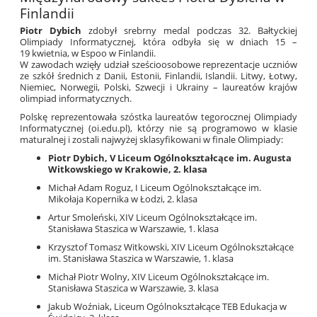
Finlandii
Piotr Dybich
zdobył srebrny medal podczas 32. Bałtyckiej
Olimpiady Informatycznej, która odbyła się w dniach 15 –
19 kwietnia, w Espoo w Finlandii.
W zawodach wzięły udział sześcioosobowe reprezentacje uczniów
ze szkół średnich z Danii, Estonii, Finlandii, Islandii. Litwy, Łotwy,
Niemiec, Norwegii, Polski, Szwecji i Ukrainy – laureatów krajów
olimpiad informatycznych.
Polskę reprezentowała szóstka laureatów tegorocznej Olimpiady
Informatycznej (oi.edu.pl), którzy nie są programowo w klasie
maturalnej i zostali najwyżej sklasyfikowani w finale Olimpiady:
Piotr Dybich, V Liceum Ogólnokształcące im. Augusta
Witkowskiego w Krakowie, 2. klasa
Michał Adam Roguz, I Liceum Ogólnokształcące im.
Mikołaja Kopernika w Łodzi, 2. klasa
Artur Smoleński, XIV Liceum Ogólnokształcące im.
Stanisława Staszica w Warszawie, 1. klasa
Krzysztof Tomasz Witkowski, XIV Liceum Ogólnokształcące
im. Stanisława Staszica w Warszawie, 1. klasa
Michał Piotr Wolny, XIV Liceum Ogólnokształcące im.
Stanisława Staszica w Warszawie, 3. klasa
Jakub Woźniak, Liceum Ogólnokształcące TEB Edukacja w