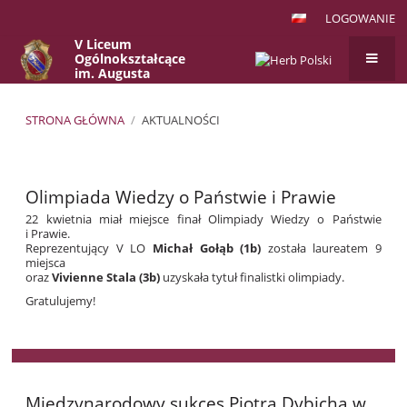
LOGOWANIE
V Liceum
Ogólnokształcące
im. Augusta
Witkowskiego
w Krakowie
STRONA GŁÓWNA
/
AKTUALNOŚCI
Aktualności
Olimpiada Wiedzy o Państwie i Prawie
22 kwietnia miał miejsce finał Olimpiady Wiedzy o Państwie
i Prawie.
Reprezentujący V LO
Michał Gołąb (1b)
została laureatem 9
miejsca
oraz
Vivienne Stala (3b)
uzyskała tytuł finalistki olimpiady.
Gratulujemy!
Międzynarodowy sukces Piotra Dybicha w