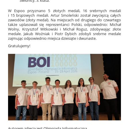
Świdnicy, 3. klasa.
W Espoo przyznano 5 złotych medali, 16 srebrnych medali
i 15 brązowych medali. Artur Smoleński został zwycięzcą całych
zawodów (złoty medal). Na miejscach od drugiego do czwartego
także uplasowali się reprezentanci Polski, odpowiednio: Michał
Wolny, Krzysztof Witkowski i Michał Roguz, zdobywając złote
medale. Jakub Woźniak i Piotr Dybich zdobyli srebrne medale
zajmując odpowiednio miejsca dziesiąte i dwunaste.
Gratulujemy!
Autorem zdjęcia jest Olimpiada Informatyczna.