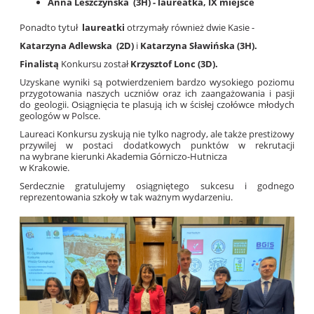
Anna Leszczyńska
(3H) - laureatka, IX miejsce
Ponadto tytuł
laureatki
otrzymały również dwie Kasie -
Katarzyna Adlewska
(2D)
i
Katarzyna Sławińska (3H).
Finalistą
Konkursu został
Krzysztof Lonc (3D).
Uzyskane wyniki są potwierdzeniem bardzo wysokiego poziomu
przygotowania naszych uczniów oraz ich zaangażowania i pasji
do geologii. Osiągnięcia te plasują ich w ścisłej czołówce młodych
geologów w Polsce.
Laureaci Konkursu zyskują nie tylko nagrody, ale także prestiżowy
przywilej w postaci dodatkowych punktów w rekrutacji
na wybrane kierunki Akademia Górniczo-Hutnicza
w Krakowie.
Serdecznie gratulujemy osiągniętego sukcesu i godnego
reprezentowania szkoły w tak ważnym wydarzeniu.