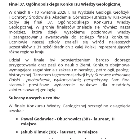
Finał 37. Ogólnopolskiego Konkursu Wiedzy Geologicznej
W dniach 8 - 10 kwietnia 2026 r. na Wydziale Geologii, Geofizyki
i Ochrony Środowiska Akademia Górniczo-Hutnicza w Krakowie
odbył się finał 37. Ogólnopolskiego Konkursu Wiedzy
Geologicznej. W gronie finalistów znalazła się również nasza
młodzież, która dzięki wysokiemu poziomowi wiedzy
i zaangażowaniu awansowała do ścisłego finału konkursu.
Uczniowie naszej szkoły znaleźli się wśród najlepszych
uczestników z 31 szkół średnich z całej Polski, reprezentujących
różne regiony kraju.
Udział w finale był potwierdzeniem bardzo dobrego
przygotowania oraz pasji do nauk o Ziemi. Konkurs obejmował
wymagające zagadnienia z zakresu mineralogii, petrologii, geologii
historycznej. Tematem tegorocznej edycji były
Surowce mineralne
Polski - pochodzenie, wykorzystanie, perspektywy.
Sam finał
stanowił prestiżowe wydarzenie naukowe dla młodzieży
zainteresowanej geologią.
Sukcesy naszych uczniów
W finale Konkursu Wiedzy Geologicznej szczególne osiągnięcia
uzyskali:
Paweł
Godawiec - Obuchowicz (3B) - laureat,
II
miejsce
Jakub
Klimek (3B) -
laureat, IV miejsce