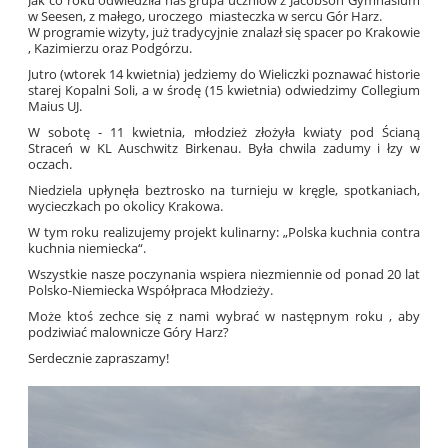
Jak co roku odwiedziła nas grupa uczniów z Jacobson Gymnasium
w Seesen, z małego, uroczego miasteczka w sercu Gór Harz.
W programie wizyty, już tradycyjnie znalazł się spacer po Krakowie
, Kazimierzu oraz Podgórzu.
Jutro (wtorek 14 kwietnia) jedziemy do Wieliczki poznawać historie
starej Kopalni Soli, a w środę (15 kwietnia) odwiedzimy Collegium
Maius UJ.
W sobotę - 11 kwietnia, młodzież złożyła kwiaty pod Ścianą
Straceń w KL Auschwitz Birkenau. Była chwila zadumy i łzy w
oczach.
Niedziela upłynęła beztrosko na turnieju w kręgle, spotkaniach,
wycieczkach po okolicy Krakowa.
W tym roku realizujemy projekt kulinarny: „Polska kuchnia contra
kuchnia niemiecka“.
Wszystkie nasze poczynania wspiera niezmiennie od ponad 20 lat
Polsko-Niemiecka Współpraca Młodzieży.
Może ktoś zechce się z nami wybrać w następnym roku , aby
podziwiać malownicze Góry Harz?
Serdecznie zapraszamy!