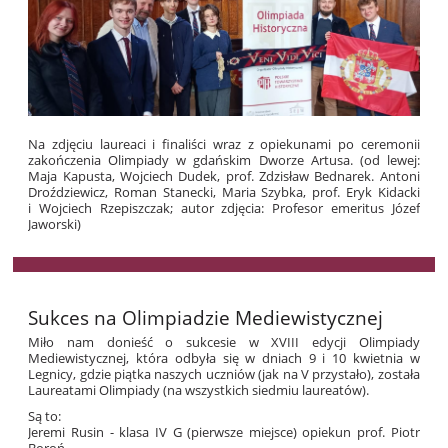
Na zdjęciu laureaci i finaliści wraz z opiekunami po ceremonii
zakończenia Olimpiady w gdańskim Dworze Artusa. (od lewej:
Maja Kapusta, Wojciech Dudek, prof. Zdzisław Bednarek. Antoni
Droździewicz, Roman Stanecki, Maria Szybka, prof. Eryk Kidacki
i Wojciech Rzepiszczak; autor zdjęcia: Profesor emeritus Józef
Jaworski)
Sukces na Olimpiadzie Mediewistycznej
Miło nam donieść o sukcesie w XVIII edycji Olimpiady
Mediewistycznej, która odbyła się w dniach 9 i 10 kwietnia w
Legnicy, gdzie piątka naszych uczniów (jak na V przystało), została
Laureatami Olimpiady (na wszystkich siedmiu laureatów).
Są to:
Jeremi Rusin - klasa IV G (pierwsze miejsce) opiekun prof. Piotr
Boroń