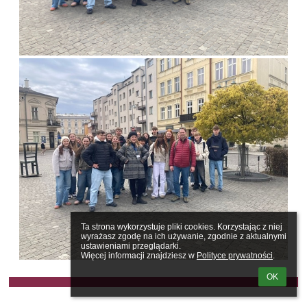
Ta strona wykorzystuje pliki cookies. Korzystając z niej 
wyrażasz zgodę na ich używanie, zgodnie z aktualnymi 
ustawieniami przeglądarki.

Więcej informacji znajdziesz w 
Polityce prywatności
.
OK