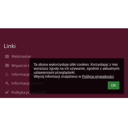
Linki
Webmaster
Ta strona wykorzystuje pliki cookies. Korzystając z niej 
Wsparcie techniczne
wyrażasz zgodę na ich używanie, zgodnie z aktualnymi 
ustawieniami przeglądarki.

Informacje o dostępności
Więcej informacji znajdziesz w 
Polityce prywatności
.
Informacje prawne
OK
Polityka prywatności
Metryczka
Mapa strony
O nas
Kontakt