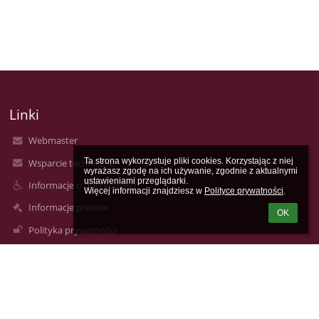
Linki
Webmaster
Ta strona wykorzystuje pliki cookies. Korzystając z niej 
Wsparcie techniczne
wyrażasz zgodę na ich używanie, zgodnie z aktualnymi 
ustawieniami przeglądarki.

Informacje o dostępności
Więcej informacji znajdziesz w 
Polityce prywatności
.
Informacje prawne
OK
Polityka prywatności
Metryczka
Mapa strony
O nas
Kontakt