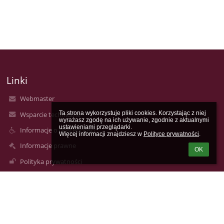
Linki
Webmaster
Ta strona wykorzystuje pliki cookies. Korzystając z niej 
Wsparcie techniczne
wyrażasz zgodę na ich używanie, zgodnie z aktualnymi 
ustawieniami przeglądarki.

Informacje o dostępności
Więcej informacji znajdziesz w 
Polityce prywatności
.
Informacje prawne
OK
Polityka prywatności
Metryczka
Mapa strony
O nas
Kontakt