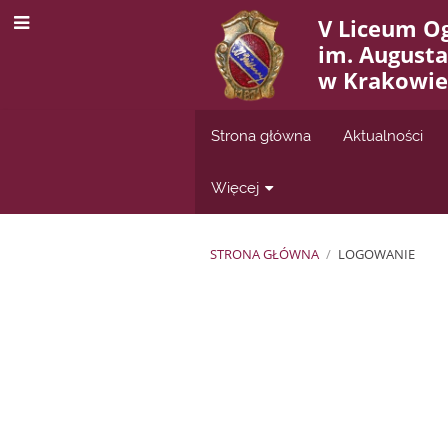
V Liceum O
im. August
w Krakowie
Strona główna
Aktualności
Więcej
STRONA GŁÓWNA
/
LOGOWANIE
Logowanie