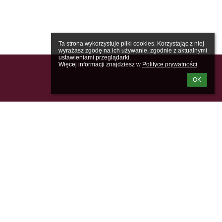
Ta strona wykorzystuje pliki cookies. Korzystając z niej 
wyrażasz zgodę na ich używanie, zgodnie z aktualnymi 
ustawieniami przeglądarki.

Więcej informacji znajdziesz w 
Polityce prywatności
.
OK