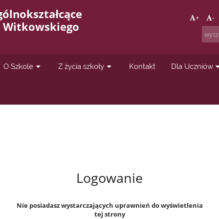
gólnokształcące
+
-
a Witkowskiego
O Szkole
Z życia szkoły
Kontakt
Dla Uczniów
Logowanie
Nie posiadasz wystarczających uprawnień do wyświetlenia
tej strony