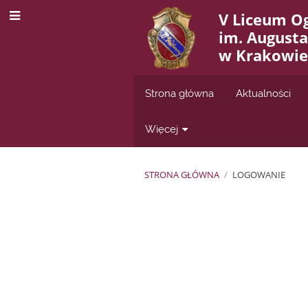
V Liceum O
im. August
w Krakowie
Strona główna
Aktualności
Więcej
STRONA GŁÓWNA
/
LOGOWANIE
Logowanie