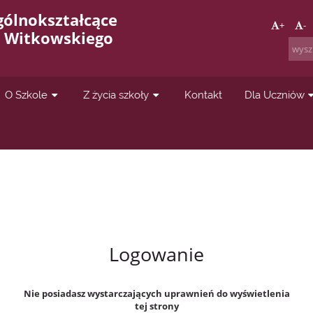
gólnokształcące
+
-
a Witkowskiego
O Szkole
Z życia szkoły
Kontakt
Dla Uczniów
Logowanie
Nie posiadasz wystarczających uprawnień do wyświetlenia
tej strony