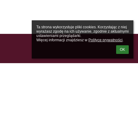
Ta strona wykorzystuje pliki cookies. Korzystając z niej 
wyrażasz zgodę na ich używanie, zgodnie z aktualnymi 
ustawieniami przeglądarki.

Więcej informacji znajdziesz w 
Polityce prywatności
.
OK