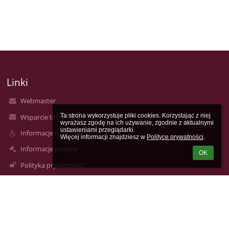
Linki
Webmaster
Ta strona wykorzystuje pliki cookies. Korzystając z niej 
Wsparcie techniczne
wyrażasz zgodę na ich używanie, zgodnie z aktualnymi 
ustawieniami przeglądarki.

Informacje o dostępności
Więcej informacji znajdziesz w 
Polityce prywatności
.
Informacje prawne
OK
Polityka prywatności
Metryczka
Mapa strony
O nas
Kontakt