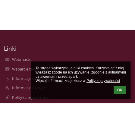
Linki
Webmaster
Ta strona wykorzystuje pliki cookies. Korzystając z niej 
Wsparcie techniczne
wyrażasz zgodę na ich używanie, zgodnie z aktualnymi 
ustawieniami przeglądarki.

Informacje o dostępności
Więcej informacji znajdziesz w 
Polityce prywatności
.
Informacje prawne
OK
Polityka prywatności
Metryczka
Mapa strony
O nas
Kontakt