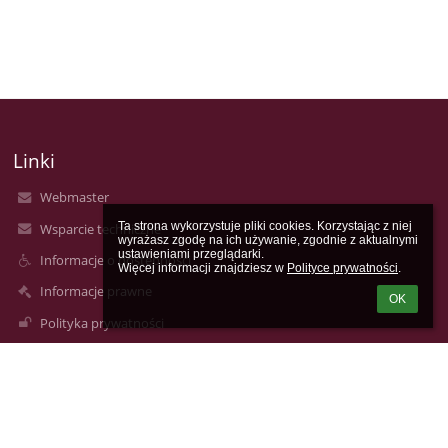
Linki
Webmaster
Ta strona wykorzystuje pliki cookies. Korzystając z niej 
Wsparcie techniczne
wyrażasz zgodę na ich używanie, zgodnie z aktualnymi 
ustawieniami przeglądarki.

Informacje o dostępności
Więcej informacji znajdziesz w 
Polityce prywatności
.
Informacje prawne
OK
Polityka prywatności
Metryczka
Mapa strony
O nas
Kontakt