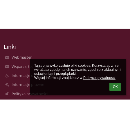
Linki
Webmaster
Ta strona wykorzystuje pliki cookies. Korzystając z niej 
Wsparcie techniczne
wyrażasz zgodę na ich używanie, zgodnie z aktualnymi 
ustawieniami przeglądarki.

Informacje o dostępności
Więcej informacji znajdziesz w 
Polityce prywatności
.
Informacje prawne
OK
Polityka prywatności
Metryczka
Mapa strony
O nas
Kontakt